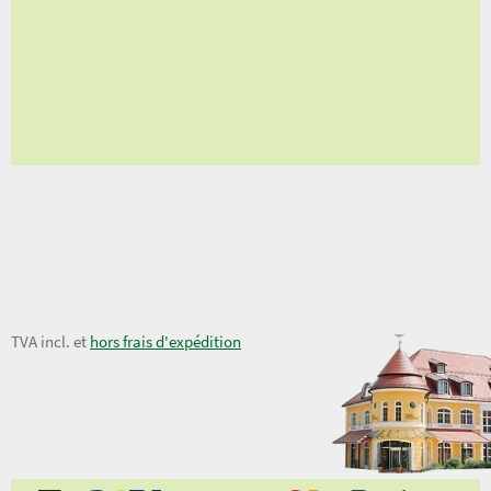
nts
lients
19,50 €
TVA incl. et
hors frais d'expédition