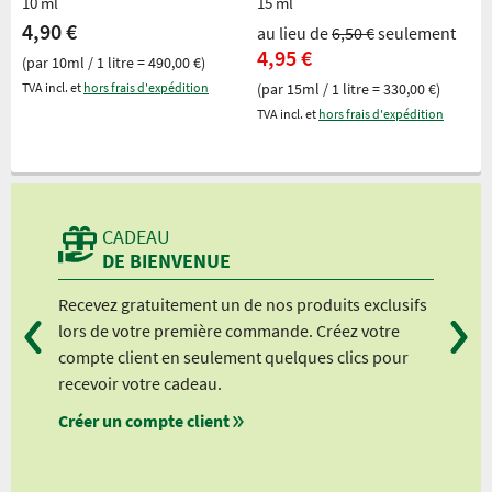
10 ml
15 ml
4,90 €
au lieu de
6,50 €
seulement
4,95 €
(par 10ml / 1 litre = 490,00 €)
TVA incl. et
hors frais d'expédition
(par 15ml / 1 litre = 330,00 €)
TVA incl. et
hors frais d'expédition
CADEAU
DE BIENVENUE
is
Recevez gratuitement un de nos produits exclusifs
Vou
 non
lors de votre première commande. Créez votre
suiv
me
compte client en seulement quelques clics pour
à pa
nt
recevoir votre cadeau.
à pa
et
Créer un compte client
à pa
à pa