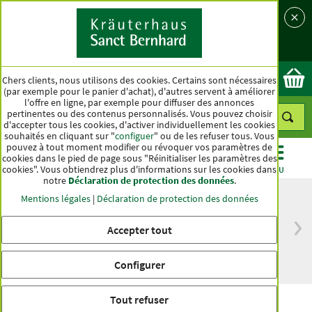
Langue
Pays
Ok
Chers clients, nous utilisons des cookies. Certains sont nécessaires
(par exemple pour le panier d'achat), d'autres servent à améliorer
l'offre en ligne, par exemple pour diffuser des annonces
pertinentes ou des contenus personnalisés. Vous pouvez choisir
d'accepter tous les cookies, d'activer individuellement les cookies
souhaités en cliquant sur "
configuer
" ou de les refuser tous. Vous
pouvez à tout moment modifier ou révoquer vos paramètres de
cookies dans le pied de page sous "Réinitialiser les paramètres des
cookies". Vous obtiendrez plus d'informations sur les cookies dans
CATÉGORIES
OFFRES
BEST-SELLER
MENU
notre
Déclaration de protection des données
.
Mentions légales
|
Déclaration de protection des données
Accepter tout
Livraison gratuite
Qualité haut de
à partir de 50 €
gamme depuis
pour l'Allemagne
plus d'un siècle
Configurer
Tout refuser
Anti-Aging SB 500 Lotion corporelle