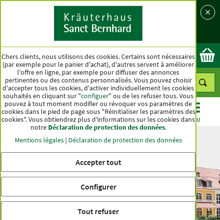
Langue
Pays
Ok
Chers clients, nous utilisons des cookies. Certains sont nécessaires
(par exemple pour le panier d'achat), d'autres servent à améliorer
l'offre en ligne, par exemple pour diffuser des annonces
pertinentes ou des contenus personnalisés. Vous pouvez choisir
d'accepter tous les cookies, d'activer individuellement les cookies
souhaités en cliquant sur "
configuer
" ou de les refuser tous. Vous
pouvez à tout moment modifier ou révoquer vos paramètres de
cookies dans le pied de page sous "Réinitialiser les paramètres des
cookies". Vous obtiendrez plus d'informations sur les cookies dans
CATÉGORIES
OFFRES
BEST-SELLER
MENU
notre
Déclaration de protection des données
.
Mentions légales
|
Déclaration de protection des données
Aucune entrée n'a été trouvée
Accepter tout
TVA incl. et
hors frais d'expédition
Configurer
Tout refuser