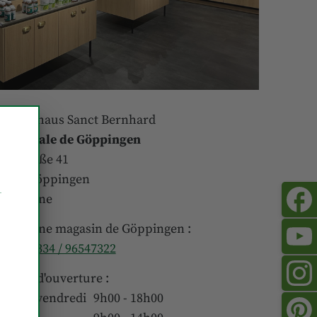
räuterhaus Sanct Bernhard
uccursale de Göppingen
oststraße 41
3033 Göppingen
llemagne
éléphone magasin de Göppingen :
49 (0)7334 / 96547322
eures d'ouverture :
undi - vendredi
9h00 - 18h00