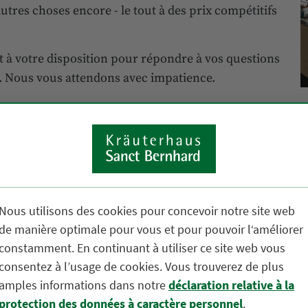
utres choses encore - le tout à des prix compétitifs
t à votre disposition pour répondre à vos questions
. Nous vous attendons avec impatience.
K
S
P
7
A
Nous utilisons des cookies pour concevoir notre site web
T
de manière optimale pour vous et pour pouvoir l‘améliorer
+
constamment. En continuant à utiliser ce site web vous
consentez à l’usage de cookies. Vous trouverez de plus
H
amples informations dans notre
déclaration relative à la
L
protection des données à caractère personnel
.