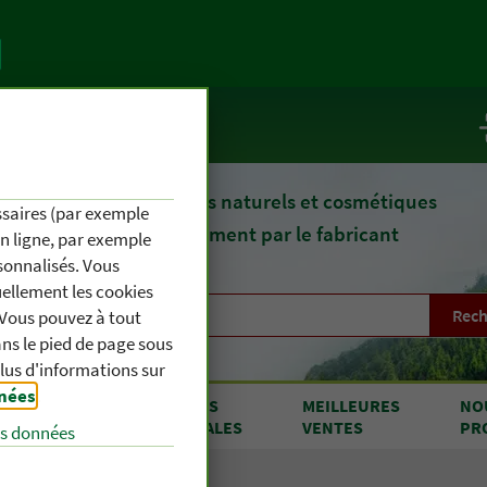
te
Service / Infos
epuis 1903, des remèdes naturels et cosmétiques
essaires (par exemple
fournis directement par le fabricant
en ligne, par exemple
sonnalisés. Vous
uellement les cookies
Rech
. Vous pouvez à tout
s le pied de page sous
plus d'informations sur
nnées
.
RODUITS
OFFRES
MEILLEURES
NO
 A À Z
SPÉCIALES
VENTES
PR
es données