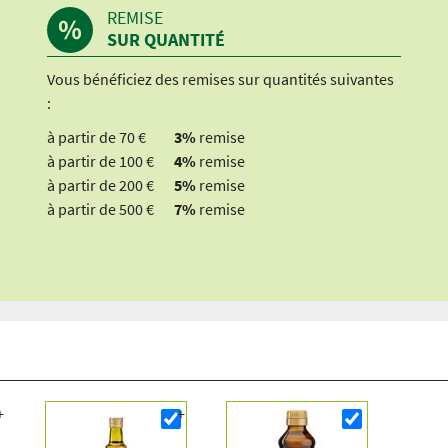
REMISE
SUR QUANTITÉ
Vous bénéficiez des remises sur quantités suivantes
:
à partir de 70 €
3%
remise
à partir de 100 €
4%
remise
à partir de 200 €
5%
remise
à partir de 500 €
7%
remise