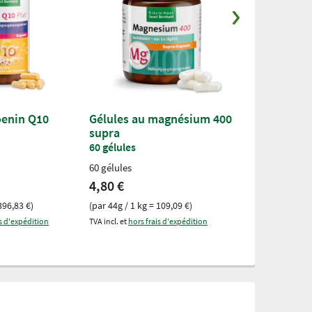
oenin Q10
Gélules au magnésium 400
Gélules om
supra
1000 mg
60 gélules
120 gélules
60 gélules
17,50 €
4,80 €
(par 165g / 1 kg
396,83 €)
(par 44g / 1 kg = 109,09 €)
TVA incl. et
hors fr
is d'expédition
TVA incl. et
hors frais d'expédition