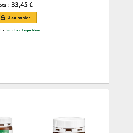
33,45 €
otal:
3
au panier
l. et
hors frais d'expédition