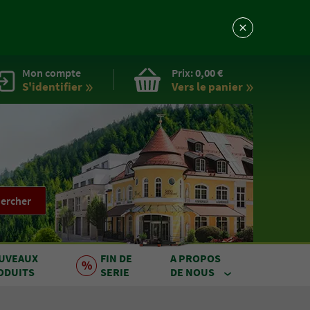
Mon compte
Prix:
0,00 €
S'identifier
Vers le
panier
ercher
UVEAUX
FIN DE
A PROPOS
ODUITS
SERIE
DE NOUS