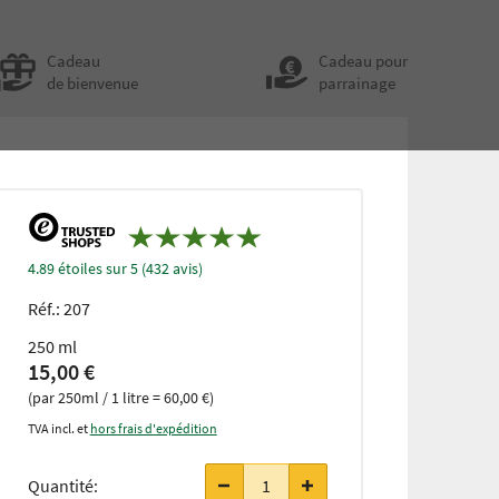
Cadeau
Cadeau pour
de bienvenue
parrainage
4.89 étoiles sur 5 (432 avis)
Réf.:
207
250 ml
15,00 €
(par 250ml / 1 litre = 60,00 €)
TVA incl. et
hors frais d'expédition
à partir de
3 pièces
Quantité:
seulement