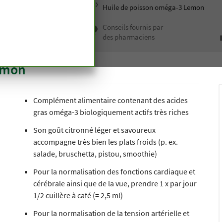
ion saine
Huiles alimentaires
Huile de poisson oméga-3 Lemon
 haut de
Conseils fournis par
depuis
des pharmaciens
n siècle
emon
Complément alimentaire contenant des acides
gras oméga-3 biologiquement actifs très riches
Son goût citronné léger et savoureux
accompagne très bien les plats froids (p. ex.
salade, bruschetta, pistou, smoothie)
Pour la normalisation des fonctions cardiaque et
cérébrale ainsi que de la vue, prendre 1 x par jour
1/2 cuillère à café (= 2,5 ml)
Pour la normalisation de la tension artérielle et