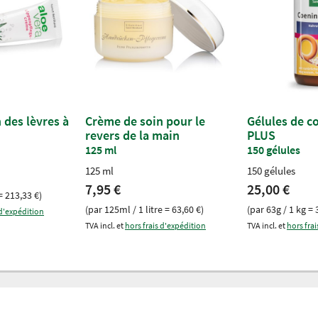
 des lèvres à
Crème de soin pour le
Gélules de c
revers de la main
PLUS
125 ml
150 gélules
125 ml
150 gélules
7,95 €
25,00 €
= 213,33 €)
(par 125ml / 1 litre = 63,60 €)
(par 63g / 1 kg = 
 d'expédition
TVA incl. et
hors frais d'expédition
TVA incl. et
hors fra