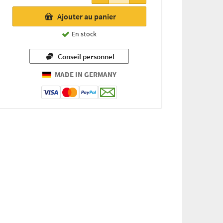
13,50 €
Ajouter au panier
(par 250ml
/ 1 litre =
En stock
54,00 €)
Conseil personnel