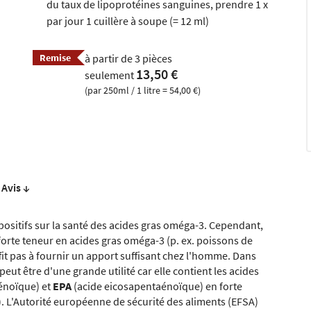
du taux de lipoprotéines sanguines, prendre 1 x
par jour 1 cuillère à soupe (= 12 ml)
Remise
à partir de 3 pièces
13,50 €
seulement
(par 250ml / 1 litre = 54,00 €)
Avis ↓
ositifs sur la santé des acides gras oméga-3. Cependant,
 forte teneur en acides gras oméga-3 (p. ex. poissons de
ffit pas à fournir un apport suffisant chez l'homme. Dans
eut être d'une grande utilité car elle contient les acides
énoïque) et
EPA
(acide eicosapentaénoïque) en forte
. L'Autorité européenne de sécurité des aliments (EFSA)