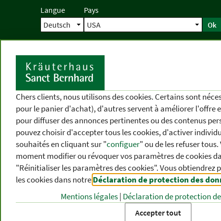
Langue
Pays
Ok
Accueil
Livraison
Commande direc
D
Chers clients, nous utilisons des cookies. Certains sont néc
pour le panier d'achat), d'autres servent à améliorer l'offre 
pour diffuser des annonces pertinentes ou des contenus per
pouvez choisir d'accepter tous les cookies, d'activer individ
souhaités en cliquant sur "
configuer
" ou de les refuser tous
moment modifier ou révoquer vos paramètres de cookies dan
"Réinitialiser les paramètres des cookies". Vous obtiendrez 
les cookies dans notre
Déclaration de protection des do
CATÉGORIES
DIFFÉRENTS
P
DE PRODUITS
THÈMES
DE
Mentions légales
|
Déclaration de protection d
Accepter tout