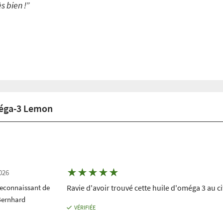
s bien !”
méga-3 Lemon
★
★
★
★
★
026
reconnaissant de
Ravie d'avoir trouvé cette huile d'oméga 3 au 
Bernhard
VÉRIFIÉE