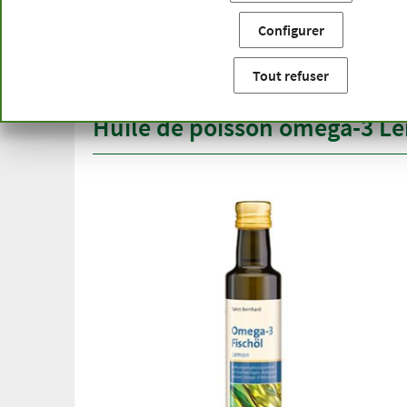
Vous êtes ici:
Accueil
Catégories de produits
Alimentat
Configurer
Livraison gratuite
Qualité
à partir de 50 €
gamme 
Tout refuser
pour l'Allemagne
plus d'u
Huile de poisson oméga-3 L