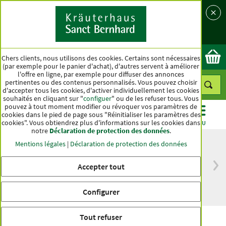
Langue
Pays
Ok
Chers clients, nous utilisons des cookies. Certains sont nécessaires
(par exemple pour le panier d'achat), d'autres servent à améliorer
l'offre en ligne, par exemple pour diffuser des annonces
pertinentes ou des contenus personnalisés. Vous pouvez choisir
d'accepter tous les cookies, d'activer individuellement les cookies
souhaités en cliquant sur "
configuer
" ou de les refuser tous. Vous
pouvez à tout moment modifier ou révoquer vos paramètres de
cookies dans le pied de page sous "Réinitialiser les paramètres des
cookies". Vous obtiendrez plus d'informations sur les cookies dans
CATÉGORIES
OFFRES
BEST-SELLER
MENU
notre
Déclaration de protection des données
.
Mentions légales
|
Déclaration de protection des données
Accepter tout
Livraison gratuite
Qualité haut de
à partir de 50 €
gamme depuis
pour l'Allemagne
plus d'un siècle
Configurer
Tout refuser
Huile MCT