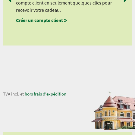
compte client en seulement quelques clics pour
à pa
recevoir votre cadeau.
à pa
Créer un compte client
à pa
à pa
18,50 €
TVA incl. et
hors frais d'expédition