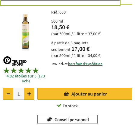
Réf.:
680
500 ml
18,50 €
(par 500ml / 1 litre = 37,00 €)
à partir de 3 paquets
17,00 €
seulement
(par 500ml / 1 litre = 34,00 €)
TVA incl. et
hors frais d'expédition
4.82 étoiles sur 5 (173
avis)
Ajouter au panier
En stock
Conseil personnel