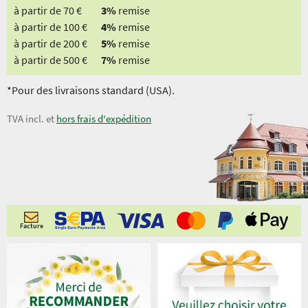
à partir de 70 €
3%
remise
à partir de 100 €
4%
remise
à partir de 200 €
5%
remise
à partir de 500 €
7%
remise
*Pour des livraisons standard (USA).
TVA incl. et
hors frais d'expédition
Facture