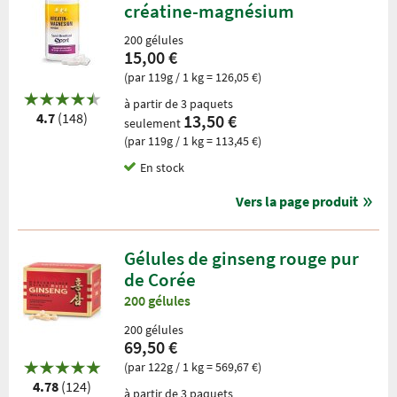
créatine-magnésium
200 gélules
15,00 €
(par 119g / 1 kg = 126,05 €)
à partir de 3 paquets
4.7
(148)
13,50 €
seulement
(par 119g / 1 kg = 113,45 €)
En stock
Vers la page produit
Gélules de ginseng rouge pur
de Corée
200 gélules
200 gélules
69,50 €
(par 122g / 1 kg = 569,67 €)
4.78
(124)
à partir de 3 paquets