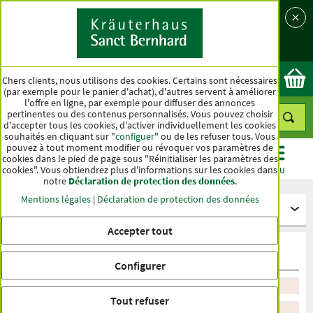
Langue
Pays
Ok
Chers clients, nous utilisons des cookies. Certains sont nécessaires
(par exemple pour le panier d'achat), d'autres servent à améliorer
l'offre en ligne, par exemple pour diffuser des annonces
pertinentes ou des contenus personnalisés. Vous pouvez choisir
d'accepter tous les cookies, d'activer individuellement les cookies
souhaités en cliquant sur "
configuer
" ou de les refuser tous. Vous
pouvez à tout moment modifier ou révoquer vos paramètres de
cookies dans le pied de page sous "Réinitialiser les paramètres des
cookies". Vous obtiendrez plus d'informations sur les cookies dans
CATÉGORIES
OFFRES
BEST-SELLER
MENU
notre
Déclaration de protection des données
.
Mentions légales
|
Déclaration de protection des données
Gélules et comprimés
Accepter tout
Mémoire et concentration
Configurer
Trier par recommandation
Tout refuser