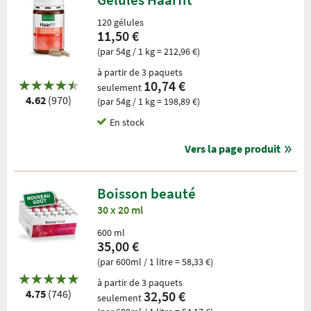
120 gélules
11,50 €
(par 54g / 1 kg = 212,96 €)
à partir de 3 paquets
10,74 €
seulement
4.62
(970)
(par 54g / 1 kg = 198,89 €)
En stock
Vers la page produit
Boisson beauté
30 x 20 ml
600 ml
35,00 €
(par 600ml / 1 litre = 58,33 €)
à partir de 3 paquets
4.75
(746)
32,50 €
seulement