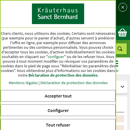
Langue
Pays
Ok
Chers clients, nous utilisons des cookies. Certains sont nécessaires
(par exemple pour le panier d'achat), d'autres servent à améliorer
l'offre en ligne, par exemple pour diffuser des annonces
pertinentes ou des contenus personnalisés. Vous pouvez choisir
d'accepter tous les cookies, d'activer individuellement les cookies
souhaités en cliquant sur "
configuer
" ou de les refuser tous. Vous
pouvez à tout moment modifier ou révoquer vos paramètres de
cookies dans le pied de page sous "Réinitialiser les paramètres des
cookies". Vous obtiendrez plus d'informations sur les cookies dans
CATÉGORIES
OFFRES
BEST-SELLER
MENU
notre
Déclaration de protection des données
.
Mentions légales
|
Déclaration de protection des données
Gélules et comprimés
Accepter tout
Peau, cheveux, ongles
Configurer
Trier par recommandation
Tout refuser