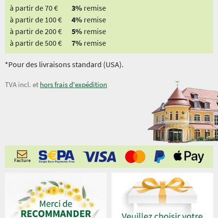
à partir de 70 €
3%
remise
à partir de 100 €
4%
remise
à partir de 200 €
5%
remise
à partir de 500 €
7%
remise
*Pour des livraisons standard (USA).
TVA incl. et
hors frais d'expédition
Facture