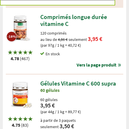
30 Produits
Comprimés longue durée
vitamine C
120 comprimés
-18%
3,95 €
au lieu de
4,86 €
seulement
(par 97g / 1 kg = 40,72 €)
En stock
4.78
(467)
Vers la page produit
Gélules Vitamine C 600 supra
60 gélules
60 gélules
3,95 €
(par 44g / 1 kg = 89,77 €)
à partir de 3 paquets
4.75
(83)
3,50 €
seulement