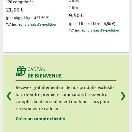
1 litre
120 comprimés
1 litre
21,00 €
9,50 €
(par 48g / 1 kg = 437,50 €)
(par 1Liter / 1 litre = 9,50 €)
TVA incl. et
hors frais d'expédition
TVA incl. et
hors frais d'expédition
CADEAU
DE BIENVENUE
Recevez gratuitement un de nos produits exclusifs
Vou
lors de votre première commande. Créez votre
suiv
compte client en seulement quelques clics pour
à pa
recevoir votre cadeau.
à pa
Créer un compte client
à pa
à pa