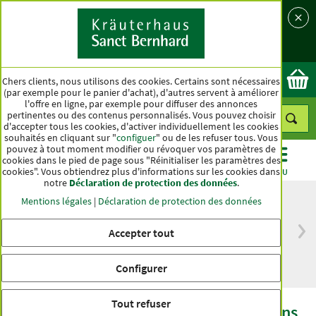
Langue
Pays
Ok
Chers clients, nous utilisons des cookies. Certains sont nécessaires
(par exemple pour le panier d'achat), d'autres servent à améliorer
l'offre en ligne, par exemple pour diffuser des annonces
pertinentes ou des contenus personnalisés. Vous pouvez choisir
d'accepter tous les cookies, d'activer individuellement les cookies
souhaités en cliquant sur "
configuer
" ou de les refuser tous. Vous
pouvez à tout moment modifier ou révoquer vos paramètres de
cookies dans le pied de page sous "Réinitialiser les paramètres des
cookies". Vous obtiendrez plus d'informations sur les cookies dans
CATÉGORIES
OFFRES
BEST-SELLER
MENU
notre
Déclaration de protection des données
.
Mentions légales
|
Déclaration de protection des données
Accepter tout
Livraison gratuite
Qualité haut de
à partir de 50 €
gamme depuis
pour l'Allemagne
plus d'un siècle
Configurer
Tout refuser
tierlieb Poudre de collagène pour chiens