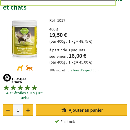
et chats
Réf.:
1017
400 g
19,50 €
(par 400g / 1 kg = 48,75 €)
à partir de 3 paquets
18,00 €
seulement
(par 400g / 1 kg = 45,00 €)
TVA incl. et
hors frais d'expédition
4.75 étoiles sur 5 (165
avis)
Ajouter au panier
En stock