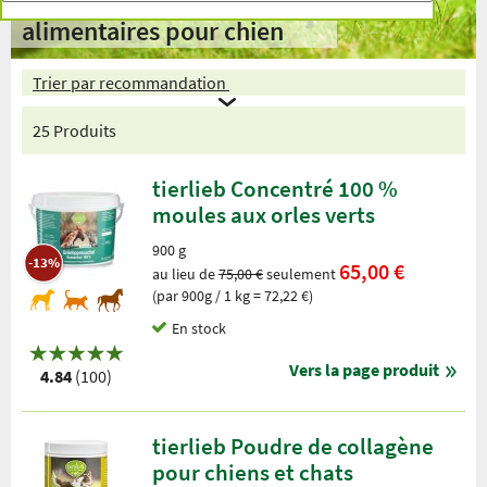
alimentaires pour chien
Trier par recommandation
25 Produits
tierlieb Concentré 100 %
moules aux orles verts
900 g
-13%
65,00 €
au lieu de
75,00 €
seulement
(par 900g / 1 kg = 72,22 €)
En stock
Vers la page produit
4.84
(100)
tierlieb Poudre de collagène
pour chiens et chats