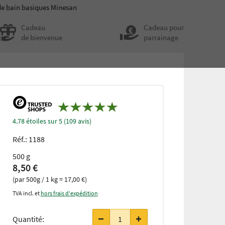
de bain basiques Minesan
Cadeau
Cadeau pour
de bienvenue
parrainage
4.78 étoiles sur 5 (109 avis)
Réf.:
1188
500 g
8,50 €
(par 500g / 1 kg = 17,00 €)
TVA incl. et
hors frais d'expédition
à partir de
3 pièces
Quantité:
seulement