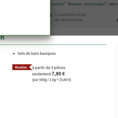
cosmétiques
Lignes de soins corporels
Minesan - soin basique
Sels 
 haut de
Conseils fournis par
depuis
des pharmaciens
n siècle
an
Sels de bain basiques
Remise
à partir de 3 pièces
7,80 €
seulement
(par 500g / 1 kg = 15,60 €)