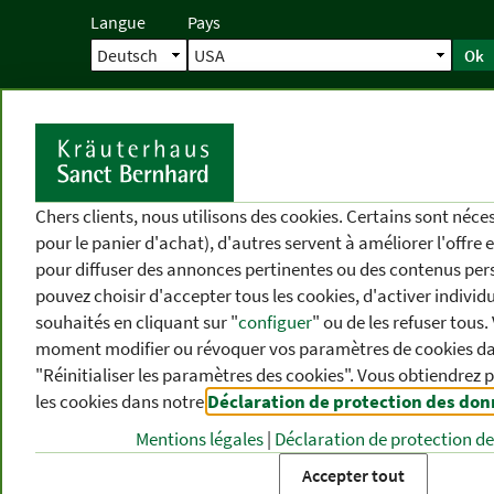
Langue
Pays
Ok
Accueil
Livraison
Commande direc
D
Chers clients, nous utilisons des cookies. Certains sont néc
pour le panier d'achat), d'autres servent à améliorer l'offre 
pour diffuser des annonces pertinentes ou des contenus per
pouvez choisir d'accepter tous les cookies, d'activer individ
souhaités en cliquant sur "
configuer
" ou de les refuser tous
moment modifier ou révoquer vos paramètres de cookies dan
"Réinitialiser les paramètres des cookies". Vous obtiendrez 
les cookies dans notre
Déclaration de protection des do
CATÉGORIES
DIFFÉRENTS
P
DE PRODUITS
THÈMES
DE
Mentions légales
|
Déclaration de protection d
Accepter tout