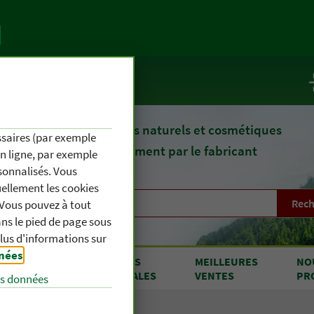
te
Service / Infos
epuis 1903, des remèdes naturels et cosmétiques
essaires (par exemple
fournis directement par le fabricant
en ligne, par exemple
sonnalisés. Vous
uellement les cookies
Rech
. Vous pouvez à tout
s le pied de page sous
plus d'informations sur
nnées
.
RODUITS
OFFRES
MEILLEURES
NO
 A À Z
SPÉCIALES
VENTES
PR
es données