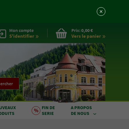
Mon compte
Prix:
0,00 €
S'identifier
Vers le
panier
ercher
UVEAUX
FIN DE
A PROPOS
ODUITS
SERIE
DE NOUS