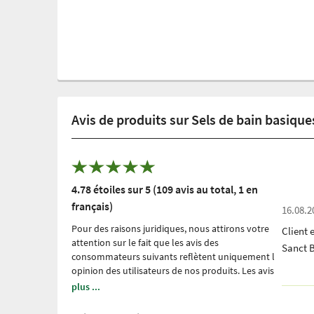
Avis de produits sur Sels de bain basiqu
4.78 étoiles sur 5 (109 avis au total, 1 en
français)
16.08.2
Pour des raisons juridiques, nous attirons votre
Client 
attention sur le fait que les avis des
Sanct 
consommateurs suivants reflètent uniquement l
́opinion des utilisateurs de nos produits. Les avis
sont redigés sans la moindre influences de notre
plus ...
part. Ils n ́ont été ni modifiés ni censurés, et ne
font aucunement l ́objet de notre propriété.