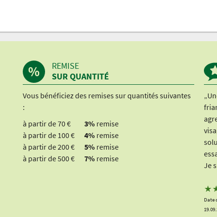
REMISE
SUR QUANTITÉ
Vous bénéficiez des remises sur quantités suivantes
„Une
:
fria
agre
à partir de 70 €
3%
remise
visa
à partir de 100 €
4%
remise
solu
à partir de 200 €
5%
remise
essa
à partir de 500 €
7%
remise
Je s
★
Date 
19.09