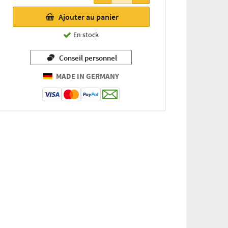
7,80 €
Ajouter au panier
(par 500g /
1 kg =
En stock
15,60 €)
Conseil personnel