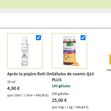
TVA 
Après la piqûre Roll-On
Gélules de coenin Q10
PLUS
10 ml
150 gélules
4,90 €
150 gélules
(par 10ml / 1 litre = 490,00 €)
25,00 €
(par 63g / 1 kg = 396,83 €)