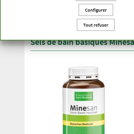
Vous êtes ici:
Accueil
Catégories de produits
Produits 
Configurer
Livraison gratuite
Qualité
à partir de 50 €
gamme 
Tout refuser
pour l'Allemagne
plus d'u
Sels de bain basiques Mines