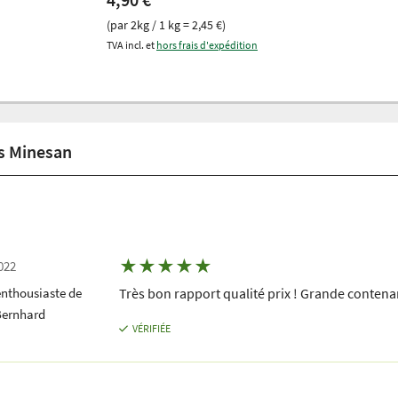
(par 2kg / 1 kg = 2,45 €)
TVA incl. et
hors frais d'expédition
es Minesan
★
★
★
★
★
022
enthousiaste de
Très bon rapport qualité prix ! Grande contena
Bernhard
VÉRIFIÉE