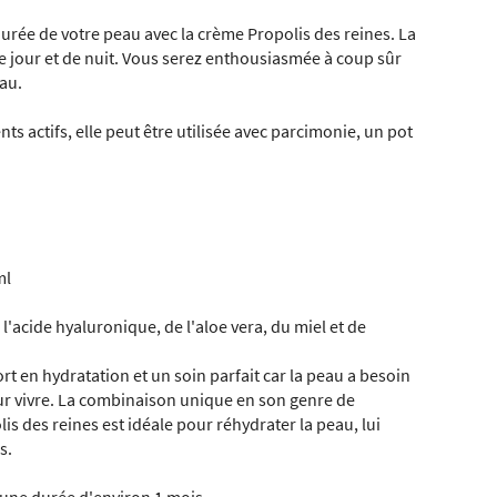
urée de votre peau avec la crème Propolis des reines. La
jour et de nuit. Vous serez enthousiasmée à coup sûr
eau.
s actifs, elle peut être utilisée avec parcimonie, un pot
ml
 l'acide hyaluronique, de l'aloe vera, du miel et de
t en hydratation et un soin parfait car la peau a besoin
ur vivre. La combinaison unique en son genre de
s des reines est idéale pour réhydrater la peau, lui
s.
une durée d'environ 1 mois.