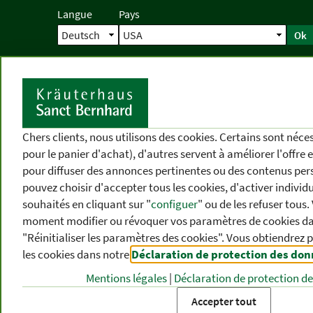
Langue
Pays
Ok
Accueil
Livraison
Commande direc
D
Chers clients, nous utilisons des cookies. Certains sont néc
pour le panier d'achat), d'autres servent à améliorer l'offre 
pour diffuser des annonces pertinentes ou des contenus per
pouvez choisir d'accepter tous les cookies, d'activer individ
souhaités en cliquant sur "
configuer
" ou de les refuser tous
moment modifier ou révoquer vos paramètres de cookies dan
"Réinitialiser les paramètres des cookies". Vous obtiendrez 
les cookies dans notre
Déclaration de protection des do
CATÉGORIES
DIFFÉRENTS
P
DE PRODUITS
THÈMES
DE
Mentions légales
|
Déclaration de protection d
Accepter tout