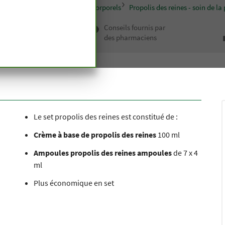
cosmétiques
Lignes de soins corporels
Propolis des reines - soin de la
 haut de
Conseils fournis par
depuis
des pharmaciens
n siècle
Le set propolis des reines est constitué de :
Crème à base de propolis des reines
100 ml
Ampoules propolis des reines ampoules
de 7 x 4
ml
Plus économique en set