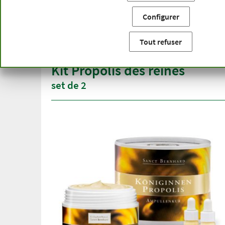
Vous êtes ici:
Accueil
Catégories de produits
Produits 
Configurer
Livraison gratuite
Qualité
à partir de 50 €
gamme 
Tout refuser
pour l'Allemagne
plus d'u
Kit Propolis des reines
set de 2