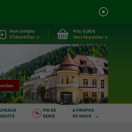
Mon compte
Prix:
0,00 €
S'identifier
Vers le
panier
ercher
UVEAUX
FIN DE
A PROPOS
ODUITS
SERIE
DE NOUS