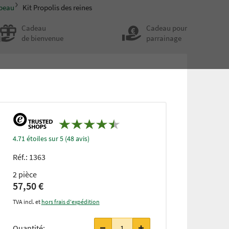
 peau
Kit Propolis des reines
Cadeau
Cadeau pour
de bienvenue
parrainage
4.71 étoiles sur 5 (48 avis)
Réf.:
1363
2 pièce
57,50 €
TVA incl. et
hors frais d'expédition
Quantité: