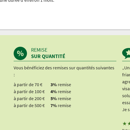
REMISE
SUR QUANTITÉ
Vous bénéficiez des remises sur quantités suivantes
„Une
:
fria
agre
à partir de 70 €
3%
remise
visa
à partir de 100 €
4%
remise
solu
à partir de 200 €
5%
remise
essa
à partir de 500 €
7%
remise
Je s
★
Date 