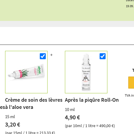
19.09
TVA in
Crème de soin des lèvres
Après la piqûre Roll-On
nes
à l'aloe vera
10 ml
4,90 €
15 ml
3,20 €
(par 10ml / 1 litre = 490,00 €)
(par 15ml / 1 litre = 213,33 €)