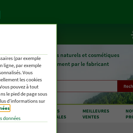
te
Service / Infos
epuis 1903, des remèdes naturels et cosmétiques
essaires (par exemple
fournis directement par le fabricant
en ligne, par exemple
sonnalisés. Vous
uellement les cookies
Rech
. Vous pouvez à tout
s le pied de page sous
plus d'informations sur
nnées
.
RODUITS
OFFRES
MEILLEURES
NO
 A À Z
SPÉCIALES
VENTES
PR
es données