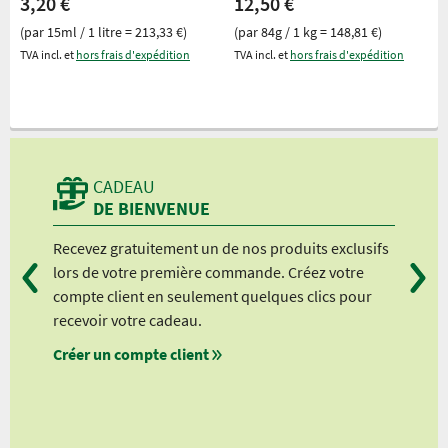
3,20 €
12,50 €
(par 15ml / 1 litre = 213,33 €)
(par 84g / 1 kg = 148,81 €)
TVA incl. et
hors frais d'expédition
TVA incl. et
hors frais d'expédition
CADEAU
DE BIENVENUE
Recevez gratuitement un de nos produits exclusifs
Vou
lors de votre première commande. Créez votre
suiv
compte client en seulement quelques clics pour
à pa
recevoir votre cadeau.
à pa
Créer un compte client
à pa
à pa
nts
lients