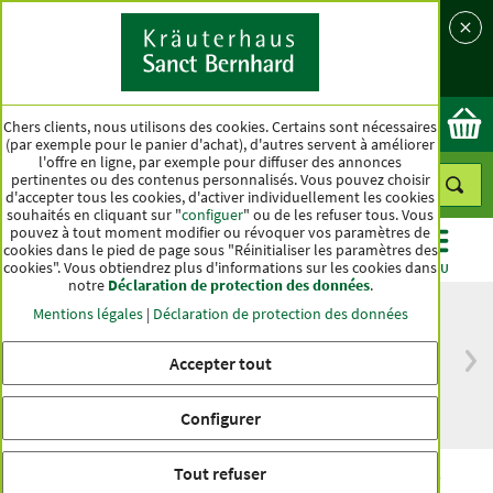
Langue
Pays
Ok
Chers clients, nous utilisons des cookies. Certains sont nécessaires
(par exemple pour le panier d'achat), d'autres servent à améliorer
l'offre en ligne, par exemple pour diffuser des annonces
pertinentes ou des contenus personnalisés. Vous pouvez choisir
d'accepter tous les cookies, d'activer individuellement les cookies
souhaités en cliquant sur "
configuer
" ou de les refuser tous. Vous
pouvez à tout moment modifier ou révoquer vos paramètres de
cookies dans le pied de page sous "Réinitialiser les paramètres des
cookies". Vous obtiendrez plus d'informations sur les cookies dans
CATÉGORIES
OFFRES
BEST-SELLER
MENU
notre
Déclaration de protection des données
.
Mentions légales
|
Déclaration de protection des données
Accepter tout
Livraison gratuite
Qualité haut de
à partir de 50 €
gamme depuis
pour l'Allemagne
plus d'un siècle
Configurer
Tout refuser
Ubiquinol 100 mg Gélules Q10 bioactif