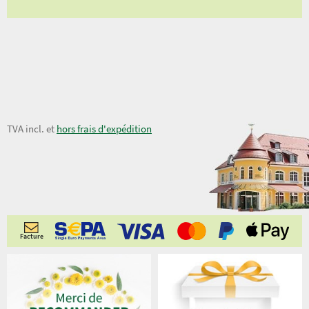
42,50 €
TVA incl. et
hors frais d'expédition
Facture