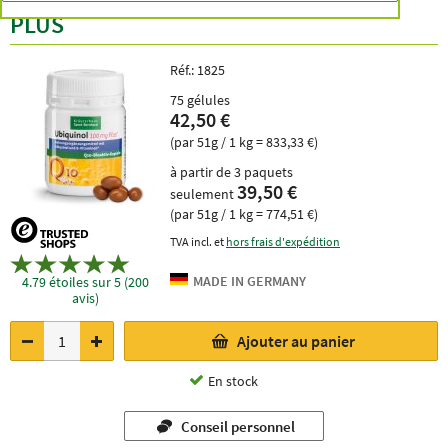
PLUS
Réf.:
1825
75 gélules
42,50 €
(par 51g / 1 kg = 833,33 €)
à partir de 3 paquets
39,50 €
seulement
(par 51g / 1 kg = 774,51 €)
TVA incl. et
hors frais d'expédition
4.79 étoiles sur 5 (200
avis)
Ajouter au panier
En stock
Conseil personnel