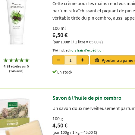
Cette crème pour les mains rend vos mai
parfum rafraîchissant et piquant de pin est
véritable tirée du pin cembro, aussi appe
100 ml
6,50 €
(par 100ml / 1 litre = 65,00 €)
TVA incl. et
hors frais d'expédition
Ajouter au panie
4.81
étoiles sur 5
(146 avis)
En stock
Savon à l'huile de pin cembro
Un savon doux merveilleusement parfumé 
100 g
4,50 €
(par 100g / 1 kg = 45,00 €)