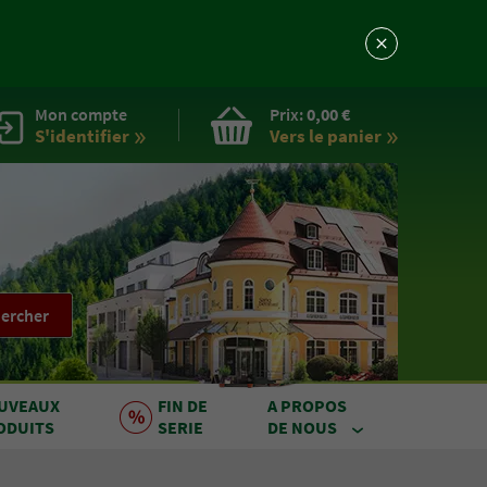
Mon compte
Prix:
0,00 €
S'identifier
Vers le
panier
ercher
UVEAUX
FIN DE
A PROPOS
ODUITS
SERIE
DE NOUS