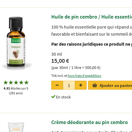
Huile de pin cembro / Huile essenti
100 % huile essentielle pure qui répand u
favorable et bienfaisant sur le sommeil
Par des raisons juridiques ce produit ne
30 ml
15,00 €
(par 30ml / 1 litre = 500,00 €)
TVA incl. et
hors frais d'expédition
Ajouter au panie
4.81
étoiles sur 5
(291 avis)
En stock
Crème déodorante au pin cembro