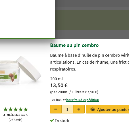
n cembro
oduits
duits en pin cembro
Baume au pin cembro
Baume à base d'huile de pin cembro vérit
articulations. En cas de rhume, une fricti
respiratoires.
200 ml
13,50 €
(par 200ml / 1 litre = 67,50 €)
TVA incl. et
hors frais d'expédition
Ajouter au panie
4.78
étoiles sur 5
(267 avis)
En stock