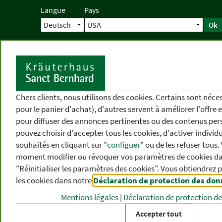
Langue
Pays
Ok
Accueil
Livraison
Commande direc
D
Chers clients, nous utilisons des cookies. Certains sont néc
pour le panier d'achat), d'autres servent à améliorer l'offre 
pour diffuser des annonces pertinentes ou des contenus per
pouvez choisir d'accepter tous les cookies, d'activer individ
souhaités en cliquant sur "
configuer
" ou de les refuser tous
moment modifier ou révoquer vos paramètres de cookies dan
"Réinitialiser les paramètres des cookies". Vous obtiendrez 
les cookies dans notre
Déclaration de protection des do
CATÉGORIES
DIFFÉRENTS
P
DE PRODUITS
THÈMES
DE
Mentions légales
|
Déclaration de protection d
Accepter tout