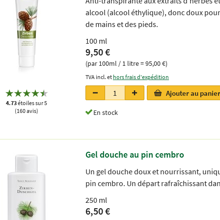
Anti-transpirante aux extraits d'herbes et
alcool (alcool éthylique), donc doux po
de mains et des pieds.
100 ml
9,50 €
(par 100ml / 1 litre = 95,00 €)
TVA incl. et
hors frais d'expédition
Ajouter au panie
4.73
étoiles sur 5
(160 avis)
En stock
Gel douche au pin cembro
Un gel douche doux et nourrissant, unique
pin cembro. Un départ rafraîchissant dan
250 ml
6,50 €