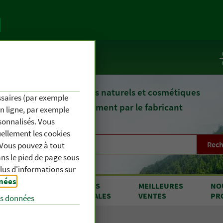
te
Service / Infos
epuis 1903, des remèdes naturels et cosmétiques
essaires (par exemple
fournis directement par le fabricant
en ligne, par exemple
sonnalisés. Vous
uellement les cookies
Rech
. Vous pouvez à tout
s le pied de page sous
plus d'informations sur
nnées
.
RODUITS
OFFRES
MEILLEURES
NO
 A À Z
SPÉCIALES
VENTES
PR
es données