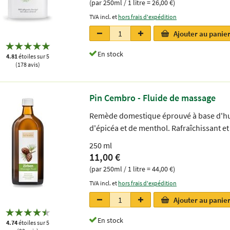
(par 250ml / 1 litre = 26,00 €)
TVA incl. et
hors frais d'expédition
Ajouter au panie
En stock
4.81
étoiles sur 5
(178 avis)
Pin Cembro - Fluide de massage
Remède domestique éprouvé à base d'huile
d'épicéa et de menthol. Rafraîchissant et 
250 ml
11,00 €
(par 250ml / 1 litre = 44,00 €)
TVA incl. et
hors frais d'expédition
Ajouter au panie
En stock
4.74
étoiles sur 5