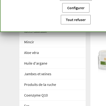
Vous êtes ici:
Accueil
Différents thèmes
Produits en pi
Configurer
Différents thèmes
11 Pr
Pro
Tout refuser
Idées cadeaux
Mincir
Aloe véra
Huile d'argane
Jambes et veines
Produits de la ruche
Coenzyme Q10
Fer