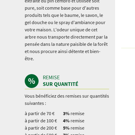
extraite du pin cembro et utilisée soit
pure, soit comme base pour d'autres
produits tels que le baume, le savon, le
gel douche ou le spray d'ambiance pour
votre maison. L'odeur unique de cet
arbre nous transporte directement par la
pensée dans la nature paisible de la forêt
et nous procure ainsi détente et bien-
être.
REMISE
SUR QUANTITÉ
Vous bénéficiez des remises sur quantités
suivantes :
à partir de 70 €
3%
remise
à partir de 100 €
4%
remise
à partir de 200 €
5%
remise