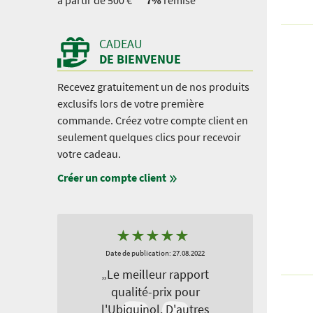
à partir de 500 €
7%
remise
CADEAU
DE BIENVENUE
Recevez gratuitement un de nos produits
exclusifs lors de votre première
commande. Créez votre compte client en
seulement quelques clics pour recevoir
votre cadeau.
Créer un compte client
★
★
★
★
★
Date de publication: 27.08.2022
„Le meilleur rapport
qualité-prix pour
l'Ubiquinol. D'autres