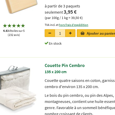
à partir de 3 paquets
3,95 €
seulement
(par 100g / 1 kg = 39,50 €)
TVA incl. et
hors frais d'expédition
4.83
étoiles sur 5
Ajouter au panie
(232 avis)
En stock
Couette Pin Cembro
135 x 200 cm
Couette quatre saisons en coton, garniss
cembro d'environ 135 x 200 cm.
Le bois du pin cembro, ou pin des Alpes,
montagneuses, contient une huile essent
genre. Favorable à un sommeil bénéfique 
nombre croissant de clients.