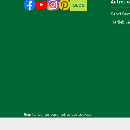
Autres c
BLOG
Sanct Ber
Tierlieb S
Réinitialiser les paramètres des cookies
Kräuterhaus Sanct Bernhard KG