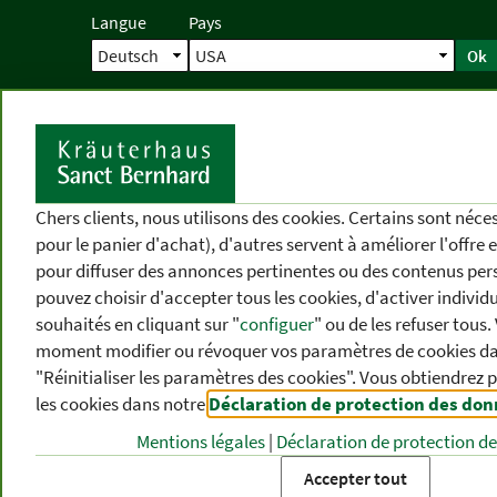
Langue
Pays
Ok
Accueil
Livraison
Commande direc
D
Chers clients, nous utilisons des cookies. Certains sont néc
pour le panier d'achat), d'autres servent à améliorer l'offre 
pour diffuser des annonces pertinentes ou des contenus per
pouvez choisir d'accepter tous les cookies, d'activer individ
souhaités en cliquant sur "
configuer
" ou de les refuser tous
moment modifier ou révoquer vos paramètres de cookies dan
"Réinitialiser les paramètres des cookies". Vous obtiendrez 
les cookies dans notre
Déclaration de protection des do
CATÉGORIES
DIFFÉRENTS
P
DE PRODUITS
THÈMES
DE
Mentions légales
|
Déclaration de protection d
Accepter tout