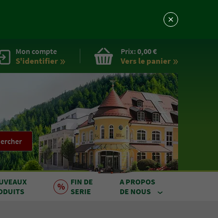
Mon compte
Prix:
0,00 €
S'identifier
Vers le
panier
ercher
UVEAUX
FIN DE
A PROPOS
ODUITS
SERIE
DE NOUS