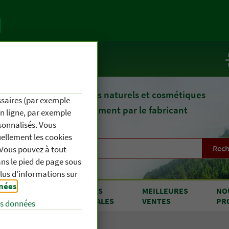
te
Service / Infos
epuis 1903, des remèdes naturels et cosmétiques
essaires (par exemple
fournis directement par le fabricant
en ligne, par exemple
sonnalisés. Vous
uellement les cookies
Rech
. Vous pouvez à tout
s le pied de page sous
plus d'informations sur
nnées
.
RODUITS
OFFRES
MEILLEURES
NO
 A À Z
SPÉCIALES
VENTES
PR
es données