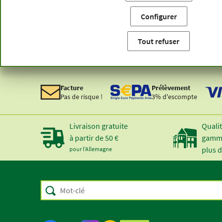
Vous êtes ici:
Accueil
Groupes de visiteurs (chinois)
Configurer
Tout refuser
Paiement sécurisé :
Facture
Prélèvement
Pas de risque !
3% d'escompte
Livraison gratuite
Qualit
à partir de 50 €
gamme
plus d
pour l'Allemagne