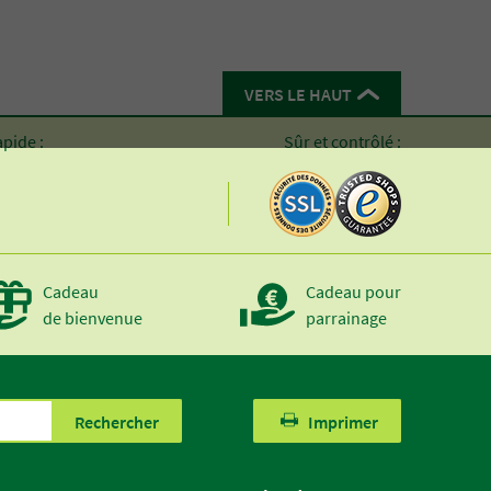
VERS LE HAUT
apide :
Sûr et contrôlé :
Cadeau
Cadeau pour
de bienvenue
parrainage
Rechercher
Imprimer