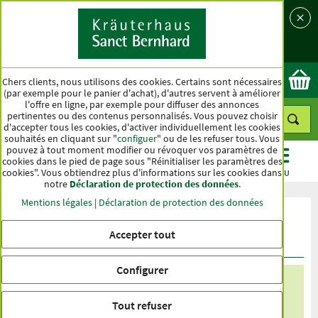
Langue
Pays
Ok
Chers clients, nous utilisons des cookies. Certains sont nécessaires
(par exemple pour le panier d'achat), d'autres servent à améliorer
l'offre en ligne, par exemple pour diffuser des annonces
pertinentes ou des contenus personnalisés. Vous pouvez choisir
d'accepter tous les cookies, d'activer individuellement les cookies
souhaités en cliquant sur "
configuer
" ou de les refuser tous. Vous
pouvez à tout moment modifier ou révoquer vos paramètres de
cookies dans le pied de page sous "Réinitialiser les paramètres des
cookies". Vous obtiendrez plus d'informations sur les cookies dans
CATÉGORIES
OFFRES
BEST-SELLER
MENU
notre
Déclaration de protection des données
.
Mentions légales
|
Déclaration de protection des données
Itinéraire d'accès - Magasin de Bad
Accepter tout
Ditzenbach
Configurer
Magasin de Bad Ditzenbach
Tout refuser
Magasin Göppingen