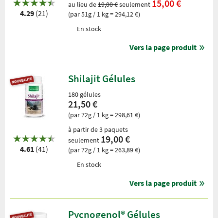
15,00 €
au lieu de
19,00 €
seulement
4.29
(21)
(par 51g / 1 kg = 294,12 €)
En stock
Vers la page produit
Shilajit Gélules
180 gélules
21,50 €
(par 72g / 1 kg = 298,61 €)
à partir de 3 paquets
19,00 €
seulement
4.61
(41)
(par 72g / 1 kg = 263,89 €)
En stock
Vers la page produit
Pycnogenol® Gélules