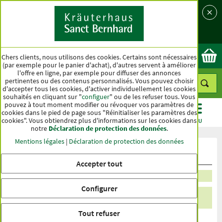
Langue
Pays
Ok
Chers clients, nous utilisons des cookies. Certains sont nécessaires
(par exemple pour le panier d'achat), d'autres servent à améliorer
l'offre en ligne, par exemple pour diffuser des annonces
pertinentes ou des contenus personnalisés. Vous pouvez choisir
d'accepter tous les cookies, d'activer individuellement les cookies
souhaités en cliquant sur "
configuer
" ou de les refuser tous. Vous
pouvez à tout moment modifier ou révoquer vos paramètres de
cookies dans le pied de page sous "Réinitialiser les paramètres des
cookies". Vous obtiendrez plus d'informations sur les cookies dans
CATÉGORIES
OFFRES
BEST-SELLER
MENU
notre
Déclaration de protection des données
.
Mentions légales
|
Déclaration de protection des données
Nouveaux produits
Accepter tout
Trier par popularité
Configurer
21 Produits
Tout refuser