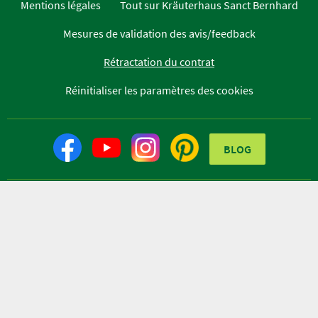
Mentions légales
Tout sur Kräuterhaus Sanct Bernhard
Mesures de validation des avis/feedback
Rétractation du contrat
Réinitialiser les paramètres des cookies
BLOG
Kräuterhaus Sanct Bernhard KG
Helfensteinstr. 47
D-73342 Bad Ditzenbach
Téléphone +49 (0) 7334 / 9654-0
Fax +49 (0) 7334 / 9654-44
info@kraeuterhaus.de
Shop by interface medien