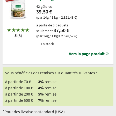
42 gélules
39,50 €
(par 14g / 1 kg = 2.821,43 €)
à partir de 3 paquets
37,50 €
seulement
5
(8)
(par 14g / 1 kg = 2.678,57 €)
En stock
Vers la page produit
Vous bénéficiez des remises sur quantités suivantes :
à partir de 70 €
3%
remise
à partir de 100 €
4%
remise
à partir de 200 €
5%
remise
à partir de 500 €
7%
remise
*Pour des livraisons standard (USA).