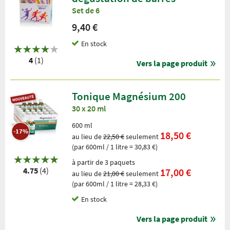
Set de 6
9,40 €
En stock
4
(1)
Vers la page produit
Tonique Magnésium 200
30 x 20 ml
600 ml
-17%
18,50 €
au lieu de
22,50 €
seulement
(par 600ml / 1 litre = 30,83 €)
à partir de 3 paquets
4.75
(4)
17,00 €
au lieu de
21,00 €
seulement
(par 600ml / 1 litre = 28,33 €)
En stock
Vers la page produit