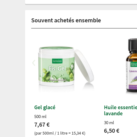
Souvent achetés ensemble
Gel glacé
Huile essentie
lavande
500 ml
30 ml
7,67 €
6,50 €
(par 500ml / 1 litre = 15,34 €)