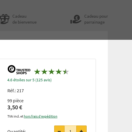
Cadeau
Cadeau pour
de bienvenue
parrainage
4.6 étoiles sur 5 (125 avis)
Réf.:
217
99 pièce
3,50 €
TVA incl. et
hors frais d'expédition
Quantité: