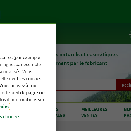
te
Service / Infos
epuis 1903, des remèdes naturels et cosmétiques
essaires (par exemple
fournis directement par le fabricant
en ligne, par exemple
sonnalisés. Vous
uellement les cookies
Rech
. Vous pouvez à tout
s le pied de page sous
plus d'informations sur
nnées
.
RODUITS
OFFRES
MEILLEURES
NO
 A À Z
SPÉCIALES
VENTES
PR
es données