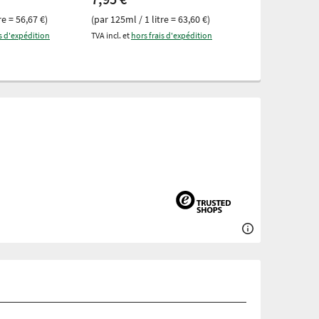
TVA incl. et
hors fr
re = 56,67 €)
(par 125ml / 1 litre = 63,60 €)
is d'expédition
TVA incl. et
hors frais d'expédition