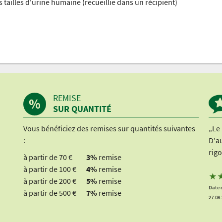
 tailles d'urine humaine (recueillie dans un récipient)
REMISE
SUR QUANTITÉ
Vous bénéficiez des remises sur quantités suivantes
„Le 
:
D'au
rigo
à partir de 70 €
3%
remise
à partir de 100 €
4%
remise
★
à partir de 200 €
5%
remise
Date 
à partir de 500 €
7%
remise
27.08