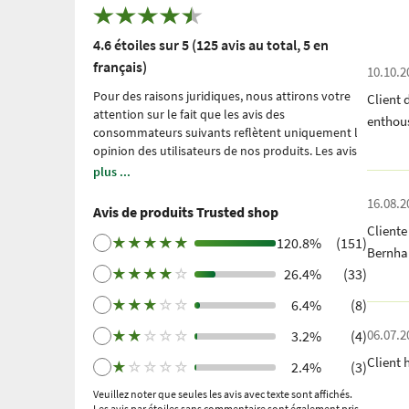
4.6 étoiles sur 5 (125 avis au total, 5 en
français)
10.10.2
Pour des raisons juridiques, nous attirons votre
Client 
attention sur le fait que les avis des
enthou
consommateurs suivants reflètent uniquement l
́opinion des utilisateurs de nos produits. Les avis
sont redigés sans la moindre influences de notre
plus ...
part. Ils n ́ont été ni modifiés ni censurés, et ne
16.08.2
font aucunement l ́objet de notre propriété.
Avis de produits Trusted shop
Veuillez noter : il s’agit d’expériences personnelles
Cliente
et individuelles, qui ne sont étayées par aucune
★
★
★
★
★
120.8%
(151)
Bernha
étude scientifique. Nous utilisons Trusted Shops
★
★
★
★
☆
26.4%
(33)
en tant que prestataire de services indépendant
depuis 2021 pour la collecte des avis. Trusted
★
★
★
☆
☆
6.4%
(8)
Shops a pris des mesures pour s'assurer qu'il
s'agit bien des avis authentiques.
Plus
06.07.2
★
★
☆
☆
☆
3.2%
(4)
d'informations
. Les avis plus anciens ont été
Client 
★
☆
☆
☆
☆
2.4%
(3)
collectés via Trustpilot après un achat effectué et
une invitation ultérieure.
Veuillez noter que seules les avis avec texte sont affichés.
Les avis par étoiles sans commentaire sont également pris