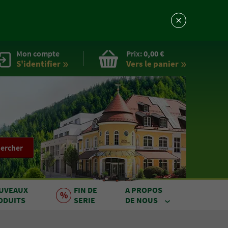
Mon compte
Prix:
0,00 €
S'identifier
Vers le
panier
ercher
UVEAUX
FIN DE
A PROPOS
ODUITS
SERIE
DE NOUS