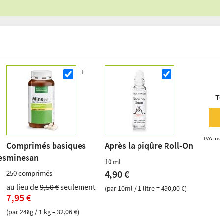
T
TVA inc
Comprimés basiques
Après la piqûre Roll-On
es
minesan
10 ml
4,90 €
250 comprimés
au lieu de
9,50 €
seulement
(par 10ml / 1 litre = 490,00 €)
7,95 €
(par 248g / 1 kg = 32,06 €)