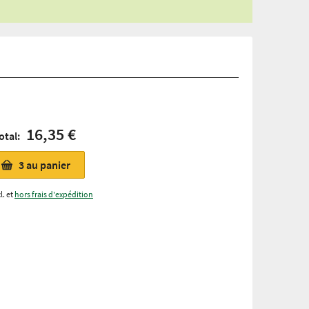
16,35 €
otal:
3
au panier
l. et
hors frais d'expédition