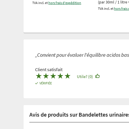
(par 30ml / 1 litre 
TVA incl. et
hors frais d'expédition
TVA incl. et
hors frais
„Convient pour évaluer l'équilibre acidos ba
Client satisfait
★
★
★
★
★
Utile? (0)
VÉRIFIÉE
Avis de produits sur Bandelettes urinaire