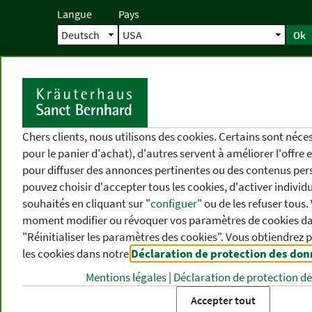
Langue
Pays
Ok
Accueil
Livraison
Commande direc
D
Chers clients, nous utilisons des cookies. Certains sont néc
pour le panier d'achat), d'autres servent à améliorer l'offre 
pour diffuser des annonces pertinentes ou des contenus per
pouvez choisir d'accepter tous les cookies, d'activer individ
souhaités en cliquant sur "
configuer
" ou de les refuser tous
moment modifier ou révoquer vos paramètres de cookies dan
"Réinitialiser les paramètres des cookies". Vous obtiendrez 
les cookies dans notre
Déclaration de protection des do
CATÉGORIES
DIFFÉRENTS
P
DE PRODUITS
THÈMES
DE
Mentions légales
|
Déclaration de protection d
Accepter tout