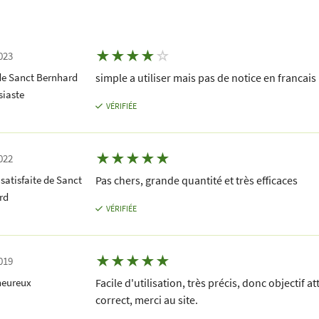
★
★
★
★
☆
023
de Sanct Bernhard
simple a utiliser mais pas de notice en francais
siaste
VÉRIFIÉE
★
★
★
★
★
022
 satisfaite de Sanct
Pas chers, grande quantité et très efficaces
rd
VÉRIFIÉE
★
★
★
★
★
019
heureux
Facile d'utilisation, très précis, donc objectif 
correct, merci au site.