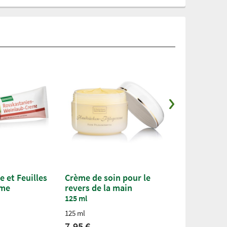
e et Feuilles
Crème de soin pour le
CAREN Crèm
ème
revers de la main
100 ml
125 ml
3,95 €
125 ml
(par 100ml / 1 li
7,95 €