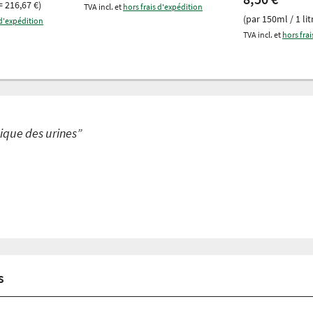
= 216,67 €)
TVA incl. et
hors frais d'expédition
(par 150ml / 1 lit
 d'expédition
TVA incl. et
hors fra
sique des urines”
s