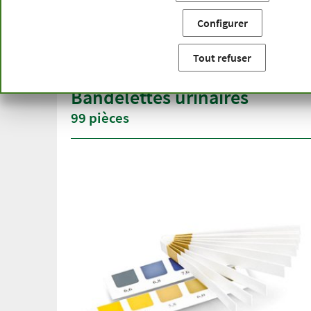
Vous êtes ici:
Accueil
Différents thèmes
Minesan
Band
Configurer
Livraison gratuite
Qualité
à partir de 50 €
gamme 
Tout refuser
pour l'Allemagne
plus d'u
Bandelettes urinaires
99 pièces