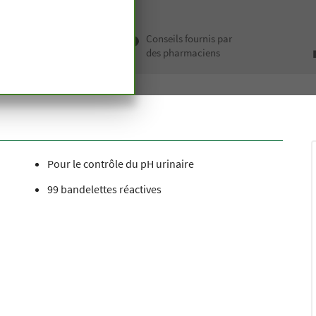
elettes urinaires
 haut de
Conseils fournis par
depuis
des pharmaciens
n siècle
Pour le contrôle du pH urinaire
99 bandelettes réactives