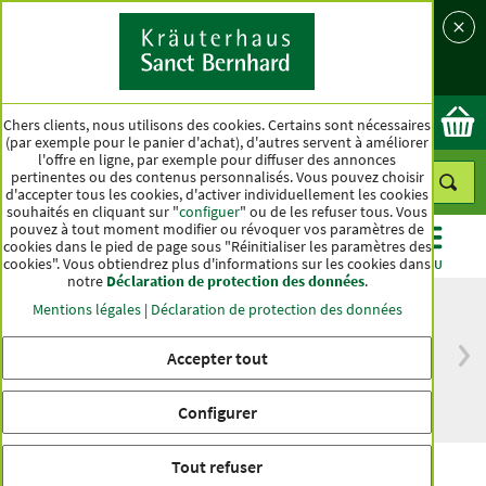
Langue
Pays
Ok
Chers clients, nous utilisons des cookies. Certains sont nécessaires
(par exemple pour le panier d'achat), d'autres servent à améliorer
l'offre en ligne, par exemple pour diffuser des annonces
pertinentes ou des contenus personnalisés. Vous pouvez choisir
d'accepter tous les cookies, d'activer individuellement les cookies
souhaités en cliquant sur "
configuer
" ou de les refuser tous. Vous
pouvez à tout moment modifier ou révoquer vos paramètres de
cookies dans le pied de page sous "Réinitialiser les paramètres des
cookies". Vous obtiendrez plus d'informations sur les cookies dans
CATÉGORIES
OFFRES
BEST-SELLER
MENU
notre
Déclaration de protection des données
.
Mentions légales
|
Déclaration de protection des données
Accepter tout
Livraison gratuite
Qualité haut de
à partir de 50 €
gamme depuis
pour l'Allemagne
plus d'un siècle
Configurer
Tout refuser
Bonbons Traditionnels sauge-citron