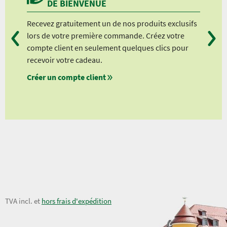
DE BIENVENUE
Recevez gratuitement un de nos produits exclusifs
Vou
lors de votre première commande. Créez votre
suiv
compte client en seulement quelques clics pour
à pa
recevoir votre cadeau.
à pa
Créer un compte client
à pa
à pa
3,95 €
TVA incl. et
hors frais d'expédition