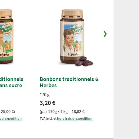
itionnels
Bonbons traditionnels 6
Bonbons tra
ans sucre
Herbes
Sauge-miel
170 g
170 g
3,20 €
3,50 €
 25,00 €)
(par 170g / 1 kg = 18,82 €)
(par 170g / 1 kg
is d'expédition
TVA incl. et
hors frais d'expédition
TVA incl. et
hors fr