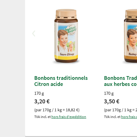
Bonbons traditionnels
Bonbons Trad
Citron acide
aux herbes co
170 g
170 g
3,20 €
3,50 €
(par 170g / 1 kg = 18,82 €)
(par 170g / 1 kg = 
TVA incl. et
hors frais d'expédition
TVA incl. et
hors frais