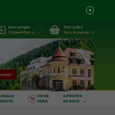
Mon compte
Prix:
0,00 €
S'identifier
Vers le
panier
ercher
UVEAUX
FIN DE
A PROPOS
ODUITS
SERIE
DE NOUS