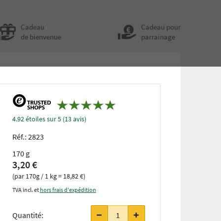
Cadeau
Cadeau pour
de bienvenue
parrainage
4.92 étoiles sur 5 (13 avis)
Réf.:
2823
170 g
3,20 €
(par 170g / 1 kg = 18,82 €)
TVA incl. et
hors frais d'expédition
Quantité: