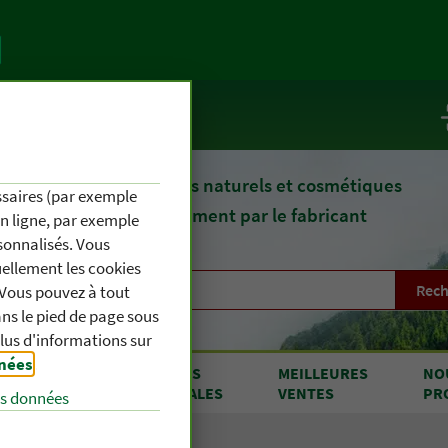
te
Service / Infos
epuis 1903, des remèdes naturels et cosmétiques
essaires (par exemple
fournis directement par le fabricant
en ligne, par exemple
sonnalisés. Vous
uellement les cookies
Rech
. Vous pouvez à tout
s le pied de page sous
plus d'informations sur
nnées
.
RODUITS
OFFRES
MEILLEURES
NO
 A À Z
SPÉCIALES
VENTES
PR
es données