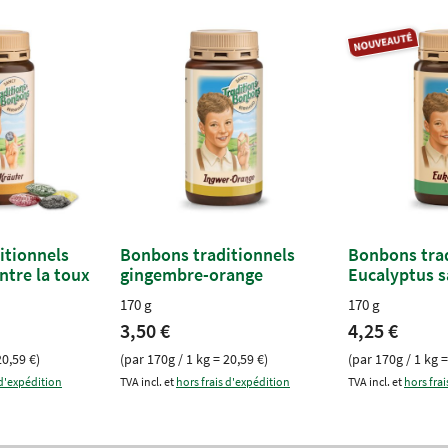
itionnels
Bonbons traditionnels
Bonbons trad
ntre la toux
gingembre-orange
Eucalyptus s
170 g
170 g
3,50 €
4,25 €
20,59 €)
(par 170g / 1 kg = 20,59 €)
(par 170g / 1 kg =
 d'expédition
TVA incl. et
hors frais d'expédition
TVA incl. et
hors fra