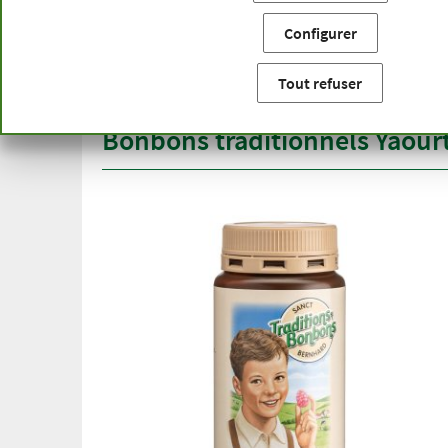
Vous êtes ici:
Accueil
Catégories de produits
Alimentat
Configurer
Livraison gratuite
Qualité
à partir de 50 €
gamme 
Tout refuser
pour l'Allemagne
plus d'u
Bonbons traditionnels Yaourt 