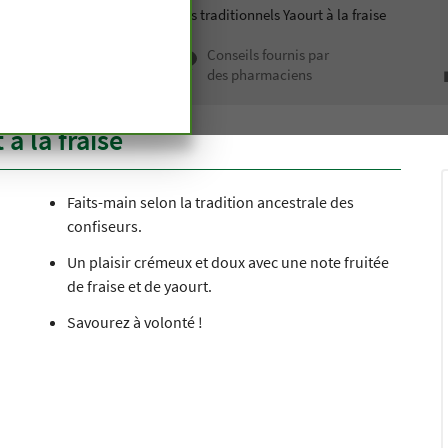
ion saine
Bonbons
Bonbons traditionnels Yaourt à la fraise
 haut de
Conseils fournis par
depuis
des pharmaciens
n siècle
à la fraise
Faits-main selon la tradition ancestrale des
confiseurs.
Un plaisir crémeux et doux avec une note fruitée
de fraise et de yaourt.
Savourez à volonté !