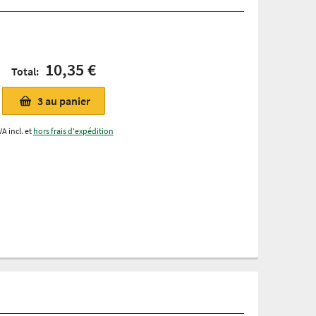
10,35 €
Total:
3
au panier
VA incl. et
hors frais d'expédition