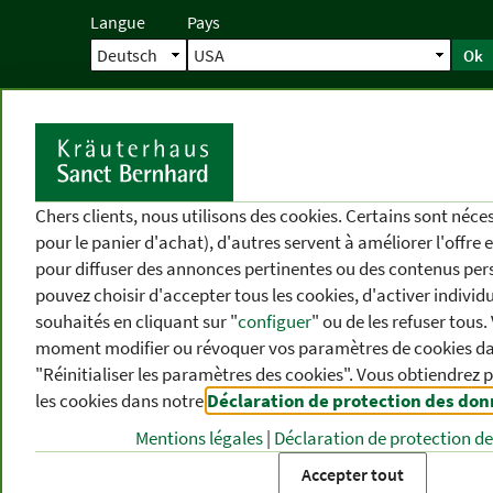
Langue
Pays
Ok
Accueil
Livraison
Commande direc
D
Chers clients, nous utilisons des cookies. Certains sont néc
pour le panier d'achat), d'autres servent à améliorer l'offre 
pour diffuser des annonces pertinentes ou des contenus per
pouvez choisir d'accepter tous les cookies, d'activer individ
souhaités en cliquant sur "
configuer
" ou de les refuser tous
moment modifier ou révoquer vos paramètres de cookies dan
"Réinitialiser les paramètres des cookies". Vous obtiendrez 
les cookies dans notre
Déclaration de protection des do
CATÉGORIES
DIFFÉRENTS
P
DE PRODUITS
THÈMES
DE
Mentions légales
|
Déclaration de protection d
Accepter tout