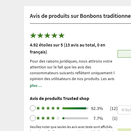
Avis de produits sur Bonbons traditionnels
4.92 étoiles sur 5 (13 avis au total, 0 en
français)
Pour des raisons juridiques, nous attirons votre
attention sur le fait que les avis des
consommateurs suivants reflètent uniquement l
́opinion des utilisateurs de nos produits. Les avis
sont redigés sans la moindre influences de notre
plus ...
part. Ils n ́ont été ni modifiés ni censurés, et ne
font aucunement l ́objet de notre propriété.
Avis de produits Trusted shop
Veuillez noter : il s’agit d’expériences personnelles
et individuelles, qui ne sont étayées par aucune
★
★
★
★
★
92.3%
(12)
Re
étude scientifique. Nous utilisons Trusted Shops
★
★
★
★
☆
7.7%
(1)
en tant que prestataire de services indépendant
depuis 2021 pour la collecte des avis. Trusted
Veuillez noter que seules les avis avec texte sont affichés.