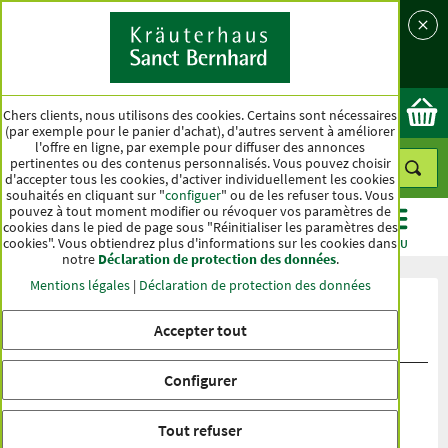
Langue
Pays
Ok
Chers clients, nous utilisons des cookies. Certains sont nécessaires
(par exemple pour le panier d'achat), d'autres servent à améliorer
l'offre en ligne, par exemple pour diffuser des annonces
pertinentes ou des contenus personnalisés. Vous pouvez choisir
d'accepter tous les cookies, d'activer individuellement les cookies
souhaités en cliquant sur "
configuer
" ou de les refuser tous. Vous
pouvez à tout moment modifier ou révoquer vos paramètres de
cookies dans le pied de page sous "Réinitialiser les paramètres des
cookies". Vous obtiendrez plus d'informations sur les cookies dans
CATÉGORIES
OFFRES
BEST-SELLER
MENU
notre
Déclaration de protection des données
.
Mentions légales
|
Déclaration de protection des données
Évaluation du produit Comprimés à
Accepter tout
sucer à la canneberge et à l’acérola
Configurer
Tout refuser