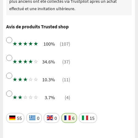
plus anciens ont été collectés via Trustpilot après un achat
effectué et une invitation ultérieure.
Avis de produits Trusted shop
★
★
★
★
★
100%
(107)
★
★
★
★
☆
34.6%
(37)
★
★
★
☆
☆
10.3%
(11)
★
★
☆
☆
☆
3.7%
(4)
55
0
0
6
15