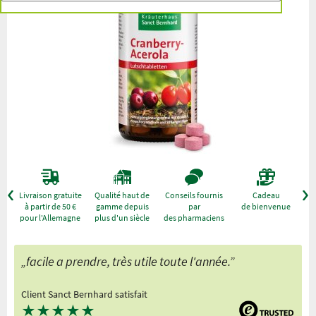
r
Livraison gratuite
Qualité haut de
Conseils fournis
Cadeau
à partir de 50 €
gamme depuis
par
de bienvenue
pour l'Allemagne
plus d'un siècle
des pharmaciens
„facile a prendre, très utile toute l'année.”
Client Sanct Bernhard satisfait
★
★
★
★
★