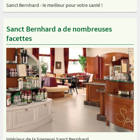
Sanct Bernhard - le meilleur pour votre santé !
Sanct Bernhard a de nombreuses
facettes
Intérieur de la Spezerei Sanct Bernhard
No