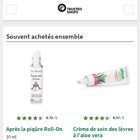
Souvent achetés ensemble
4.72
/ 5
4.57
/ 5
Après la piqûre Roll-On
Crème de soin des lèvres
à l'aloe vera
10 ml