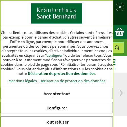
Langue
Pays
Ok
Chers clients, nous utilisons des cookies. Certains sont nécessaires
(par exemple pour le panier d'achat), d'autres servent à améliorer
l'offre en ligne, par exemple pour diffuser des annonces
pertinentes ou des contenus personnalisés. Vous pouvez choisir
d'accepter tous les cookies, d'activer individuellement les cookies
souhaités en cliquant sur "
configuer
" ou de les refuser tous. Vous
pouvez à tout moment modifier ou révoquer vos paramètres de
cookies dans le pied de page sous "Réinitialiser les paramètres des
cookies". Vous obtiendrez plus d'informations sur les cookies dans
CATÉGORIES
OFFRES
BEST-SELLER
MENU
notre
Déclaration de protection des données
.
Mentions légales
|
Déclaration de protection des données
Accepter tout
Livraison gratuite
Qualité haut de
à partir de 50 €
gamme depuis
pour l'Allemagne
plus d'un siècle
Configurer
Tout refuser
Comprimés à grignoter aux fibres de