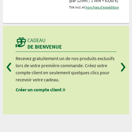
(par 125ml / 1 litre = 63,60 €)
TVA incl. et
hors frais d'expédition
CADEAU
DE BIENVENUE
Recevez gratuitement un de nos produits exclusifs
Vou
lors de votre première commande. Créez votre
suiv
compte client en seulement quelques clics pour
à pa
recevoir votre cadeau.
à pa
Créer un compte client
à pa
à pa