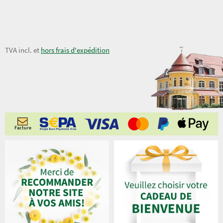
7,20 €
TVA incl. et
hors frais d'expédition
Facture