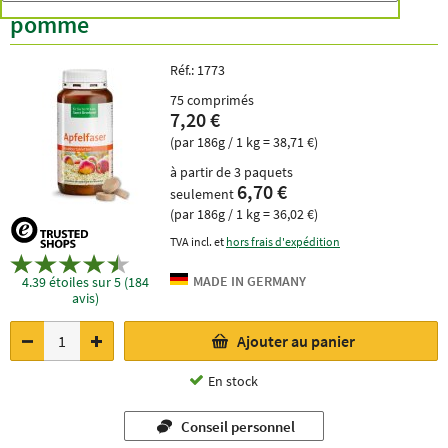
pomme
Réf.:
1773
75 comprimés
7,20 €
(par 186g / 1 kg = 38,71 €)
à partir de 3 paquets
6,70 €
seulement
(par 186g / 1 kg = 36,02 €)
TVA incl. et
hors frais d'expédition
4.39 étoiles sur 5 (184
avis)
Ajouter au panier
En stock
Conseil personnel