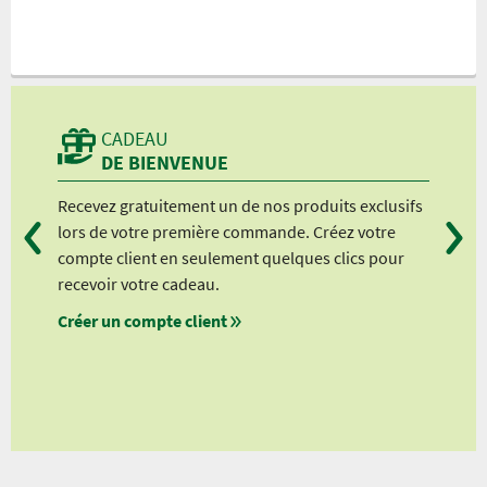
CADEAU
DE BIENVENUE
Recevez gratuitement un de nos produits exclusifs
Vou
lors de votre première commande. Créez votre
suiv
compte client en seulement quelques clics pour
à pa
recevoir votre cadeau.
à pa
Créer un compte client
à pa
à pa
nts
lients