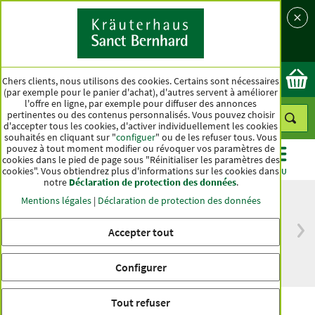
Langue
Pays
Ok
Chers clients, nous utilisons des cookies. Certains sont nécessaires
(par exemple pour le panier d'achat), d'autres servent à améliorer
l'offre en ligne, par exemple pour diffuser des annonces
pertinentes ou des contenus personnalisés. Vous pouvez choisir
d'accepter tous les cookies, d'activer individuellement les cookies
souhaités en cliquant sur "
configuer
" ou de les refuser tous. Vous
pouvez à tout moment modifier ou révoquer vos paramètres de
cookies dans le pied de page sous "Réinitialiser les paramètres des
cookies". Vous obtiendrez plus d'informations sur les cookies dans
CATÉGORIES
OFFRES
BEST-SELLER
MENU
notre
Déclaration de protection des données
.
Mentions légales
|
Déclaration de protection des données
Accepter tout
Livraison gratuite
Qualité haut de
à partir de 50 €
gamme depuis
pour l'Allemagne
plus d'un siècle
Configurer
Tout refuser
Crème à l'huile d'argan