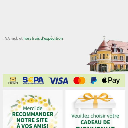
8,00 €
TVA incl. et
hors frais d'expédition
11,00 €
Facture