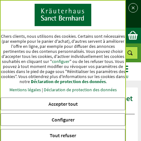
Langue
Pays
Ok
Chers clients, nous utilisons des cookies. Certains sont nécessaires
(par exemple pour le panier d'achat), d'autres servent à améliorer
l'offre en ligne, par exemple pour diffuser des annonces
pertinentes ou des contenus personnalisés. Vous pouvez choisir
d'accepter tous les cookies, d'activer individuellement les cookies
souhaités en cliquant sur "
configuer
" ou de les refuser tous. Vous
pouvez à tout moment modifier ou révoquer vos paramètres de
cookies dans le pied de page sous "Réinitialiser les paramètres des
cookies". Vous obtiendrez plus d'informations sur les cookies dans
CATÉGORIES
OFFRES
BEST-SELLER
MENU
notre
Déclaration de protection des données
.
Mentions légales
|
Déclaration de protection des données
Évaluation du produit Marron d’Inde et
Accepter tout
Feuilles de Vigne Crème
Configurer
Tout refuser