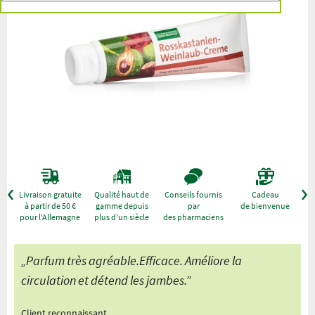
r
Livraison gratuite
Qualité haut de
Conseils fournis
Cadeau
à partir de 50 €
gamme depuis
par
de bienvenue
pour l'Allemagne
plus d'un siècle
des pharmaciens
„Parfum très agréable.Efficace. Améliore la
circulation et détend les jambes.”
Client reconnaissant