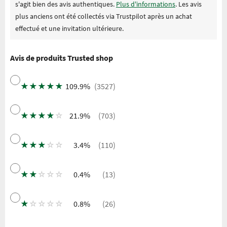
s'agit bien des avis authentiques.
Plus d'informations
. Les avis
plus anciens ont été collectés via Trustpilot après un achat
effectué et une invitation ultérieure.
Avis de produits Trusted shop
★
★
★
★
★
109.9%
(3527)
★
★
★
★
☆
21.9%
(703)
★
★
★
☆
☆
3.4%
(110)
★
★
☆
☆
☆
0.4%
(13)
★
☆
☆
☆
☆
0.8%
(26)