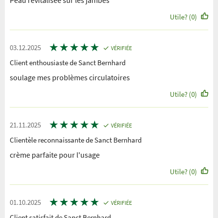
Peau revitalisee sur les jambes
Utile? (0)
★
★
★
★
★
03.12.2025
VÉRIFIÉE
Client enthousiaste de Sanct Bernhard
soulage mes problèmes circulatoires
Utile? (0)
★
★
★
★
★
21.11.2025
VÉRIFIÉE
Clientèle reconnaissante de Sanct Bernhard
crème parfaite pour l'usage
Utile? (0)
★
★
★
★
★
01.10.2025
VÉRIFIÉE
Client satisfait de Sanct Bernhard