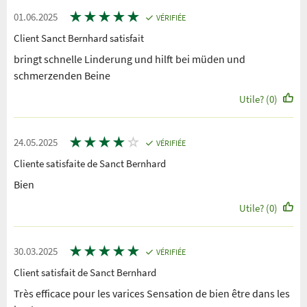
★
★
★
★
★
01.06.2025
VÉRIFIÉE
Client Sanct Bernhard satisfait
bringt schnelle Linderung und hilft bei müden und
schmerzenden Beine
Utile? (0)
★
★
★
★
☆
24.05.2025
VÉRIFIÉE
Cliente satisfaite de Sanct Bernhard
Bien
Utile? (0)
★
★
★
★
★
30.03.2025
VÉRIFIÉE
Client satisfait de Sanct Bernhard
Très efficace pour les varices Sensation de bien être dans les