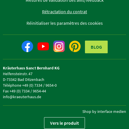
Mesures de validation des avis/feedback
Rétractation du contrat
Réinitialiser les paramètres des cookies
BLOG
Kräuterhaus Sanct Bernhard KG
Helfensteinstr. 47
D-73342 Bad Ditzenbach
Téléphone +49 (0) 7334 / 9654-0
Fax +49 (0) 7334 / 9654-44
info@kraeuterhaus.de
Shop by interface medien
Vers le produit
Vers le site Web sur ordinateur