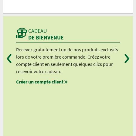
CADEAU
DE BIENVENUE
is
Recevez gratuitement un de nos produits exclusifs
Vou
 non
lors de votre première commande. Créez votre
suiv
me
compte client en seulement quelques clics pour
à pa
nt
recevoir votre cadeau.
à pa
et
Créer un compte client
à pa
à pa
nts
lients