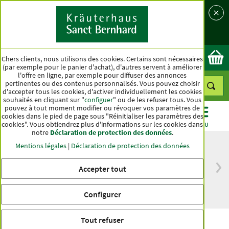
Langue
Pays
Ok
Chers clients, nous utilisons des cookies. Certains sont nécessaires
(par exemple pour le panier d'achat), d'autres servent à améliorer
l'offre en ligne, par exemple pour diffuser des annonces
pertinentes ou des contenus personnalisés. Vous pouvez choisir
d'accepter tous les cookies, d'activer individuellement les cookies
souhaités en cliquant sur "
configuer
" ou de les refuser tous. Vous
pouvez à tout moment modifier ou révoquer vos paramètres de
cookies dans le pied de page sous "Réinitialiser les paramètres des
cookies". Vous obtiendrez plus d'informations sur les cookies dans
CATÉGORIES
OFFRES
BEST-SELLER
MENU
notre
Déclaration de protection des données
.
Mentions légales
|
Déclaration de protection des données
Accepter tout
Livraison gratuite
Qualité haut de
à partir de 50 €
gamme depuis
pour l'Allemagne
plus d'un siècle
Configurer
Tout refuser
Crème anti-rougeurs