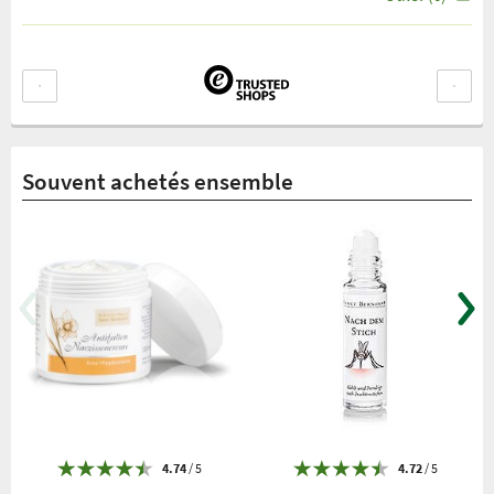
Souvent achetés ensemble
4.74
/ 5
4.72
/ 5