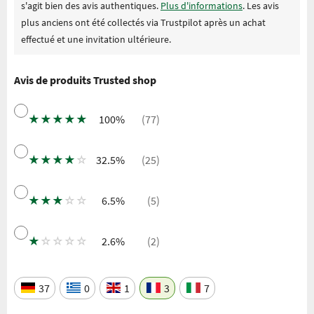
s'agit bien des avis authentiques.
Plus d'informations
. Les avis
plus anciens ont été collectés via Trustpilot après un achat
effectué et une invitation ultérieure.
Avis de produits Trusted shop
★
★
★
★
★
100%
(77)
★
★
★
★
☆
32.5%
(25)
★
★
★
☆
☆
6.5%
(5)
★
☆
☆
☆
☆
2.6%
(2)
37
0
1
3
7