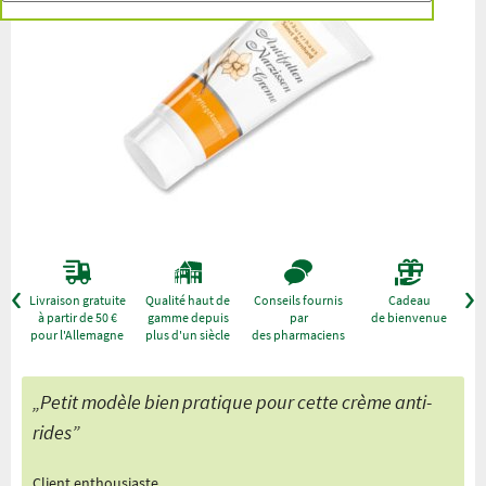
r
Livraison gratuite
Qualité haut de
Conseils fournis
Cadeau
à partir de 50 €
gamme depuis
par
de bienvenue
pour l'Allemagne
plus d'un siècle
des pharmaciens
„Petit modèle bien pratique pour cette crème anti-
rides”
Client enthousiaste