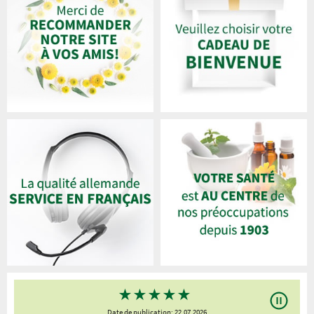
★
★
★
★
★
Date de publication: 22.07.2026