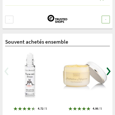
Souvent achetés ensemble
4.72
/ 5
4.86
/ 5