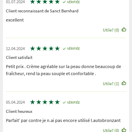
★
★
★
★
★
01.07.2024
VÉRIFIÉE
Client reconnaissant de Sanct Bernhard
excellent
Utile? (0)
★
★
★
★
★
12.04.2024
VÉRIFIÉE
Client satisfait
Petit prix . Crème agréable sur la peau donne beaucoup de
fraîcheur, rend la peau souple et confortable .
Utile? (1)
★
★
★
★
★
05.04.2024
VÉRIFIÉE
Client heureux
Parfait’ par contre je n.ai pas encore utilisé l.autobronzant
Utile? (0)