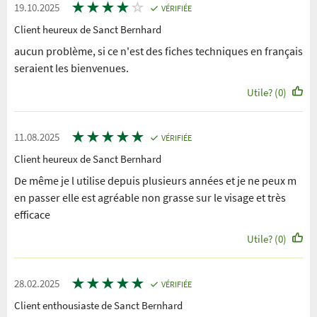
★
★
★
★
☆
19.10.2025
VÉRIFIÉE
Client heureux de Sanct Bernhard
aucun problème, si ce n'est des fiches techniques en français
seraient les bienvenues.
Utile? (0)
★
★
★
★
★
11.08.2025
VÉRIFIÉE
Client heureux de Sanct Bernhard
De même je l utilise depuis plusieurs années et je ne peux m
en passer elle est agréable non grasse sur le visage et très
efficace
Utile? (0)
★
★
★
★
★
28.02.2025
VÉRIFIÉE
Client enthousiaste de Sanct Bernhard