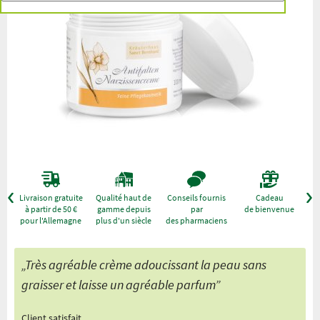
r
Livraison gratuite
Qualité haut de
Conseils fournis
Cadeau
à partir de 50 €
gamme depuis
par
de bienvenue
pour l'Allemagne
plus d'un siècle
des pharmaciens
„Très agréable crème adoucissant la peau sans
graisser et laisse un agréable parfum”
Client satisfait