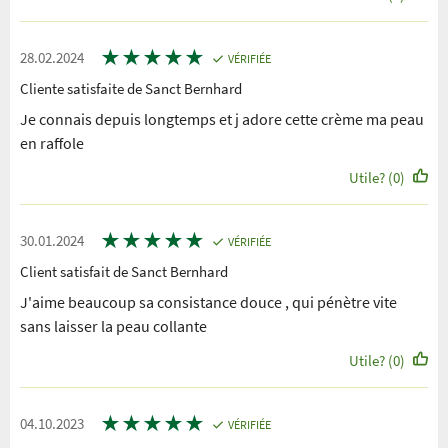
★
★
★
★
★
28.02.2024
VÉRIFIÉE
Cliente satisfaite de Sanct Bernhard
Je connais depuis longtemps et j adore cette crème ma peau
en raffole
Utile? (0)
★
★
★
★
★
30.01.2024
VÉRIFIÉE
Client satisfait de Sanct Bernhard
J'aime beaucoup sa consistance douce , qui pénètre vite
sans laisser la peau collante
Utile? (0)
★
★
★
★
★
04.10.2023
VÉRIFIÉE