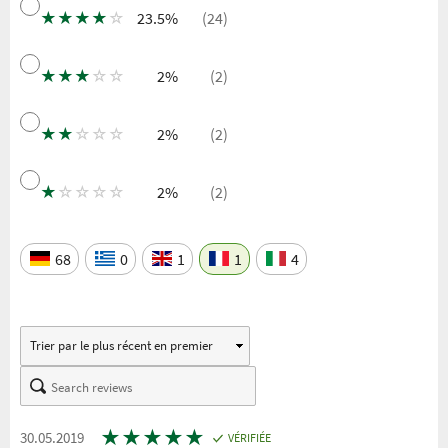
★
★
★
★
☆
23.5%
(24)
★
★
★
☆
☆
2%
(2)
★
★
☆
☆
☆
2%
(2)
★
☆
☆
☆
☆
2%
(2)
68
0
1
1
4
★
★
★
★
★
30.05.2019
VÉRIFIÉE