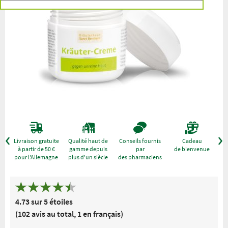
r
Livraison gratuite
Qualité haut de
Conseils fournis
Cadeau
à partir de 50 €
gamme depuis
par
de bienvenue
pour l'Allemagne
plus d'un siècle
des pharmaciens
4.73 sur 5 étoiles
(102 avis au total, 1 en français)