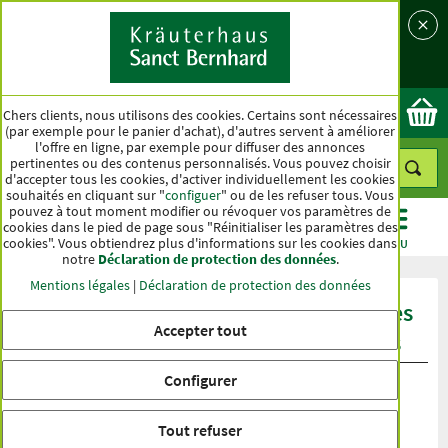
Langue
Pays
Ok
Chers clients, nous utilisons des cookies. Certains sont nécessaires
(par exemple pour le panier d'achat), d'autres servent à améliorer
l'offre en ligne, par exemple pour diffuser des annonces
pertinentes ou des contenus personnalisés. Vous pouvez choisir
d'accepter tous les cookies, d'activer individuellement les cookies
souhaités en cliquant sur "
configuer
" ou de les refuser tous. Vous
pouvez à tout moment modifier ou révoquer vos paramètres de
cookies dans le pied de page sous "Réinitialiser les paramètres des
cookies". Vous obtiendrez plus d'informations sur les cookies dans
CATÉGORIES
OFFRES
BEST-SELLER
MENU
notre
Déclaration de protection des données
.
Mentions légales
|
Déclaration de protection des données
Évaluation du produit Crème aux fines
Accepter tout
herbes contre les impuretés cutanées
Configurer
Tout refuser