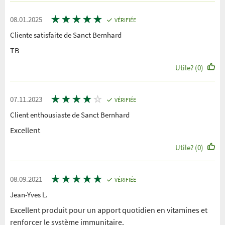
★
★
★
★
★
08.01.2025
VÉRIFIÉE
Cliente satisfaite de Sanct Bernhard
TB
Utile? (0)
★
★
★
★
☆
07.11.2023
VÉRIFIÉE
Client enthousiaste de Sanct Bernhard
Excellent
Utile? (0)
★
★
★
★
★
08.09.2021
VÉRIFIÉE
Jean-Yves L.
Excellent produit pour un apport quotidien en vitamines et
renforcer le système immunitaire.