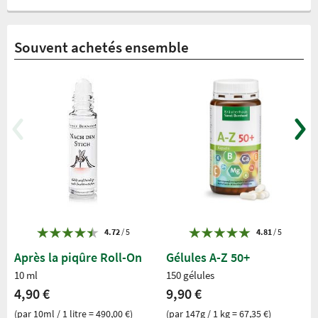
Souvent achetés ensemble
4.72
/ 5
4.81
/ 5
Après la piqûre Roll-On
Gélules A-Z 50+
10 ml
150 gélules
4,90 €
9,90 €
(par 10ml / 1 litre = 490,00 €)
(par 147g / 1 kg = 67,35 €)