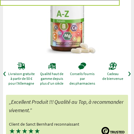
r
Livraison gratuite
Qualité haut de
Conseils fournis
Cadeau
à partir de 50 €
gamme depuis
par
de bienvenue
pour l'Allemagne
plus d'un siècle
des pharmaciens
„Excellent Produit !!! Qualité au Top, à recommander
vivement.”
Client de Sanct Bernhard reconnaissant
★
★
★
★
★