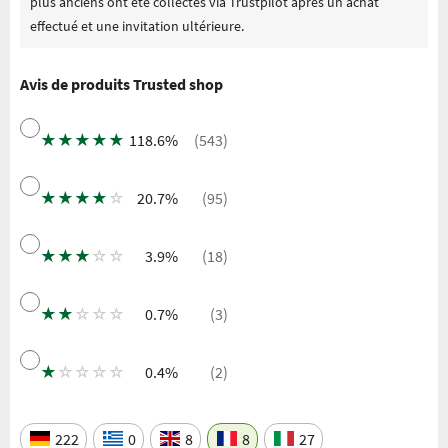
plus anciens ont été collectés via Trustpilot après un achat
effectué et une invitation ultérieure.
Avis de produits Trusted shop
★
★
★
★
★
118.6%
(543)
★
★
★
★
☆
20.7%
(95)
★
★
★
☆
☆
3.9%
(18)
★
★
☆
☆
☆
0.7%
(3)
★
☆
☆
☆
☆
0.4%
(2)
222
0
8
8
27