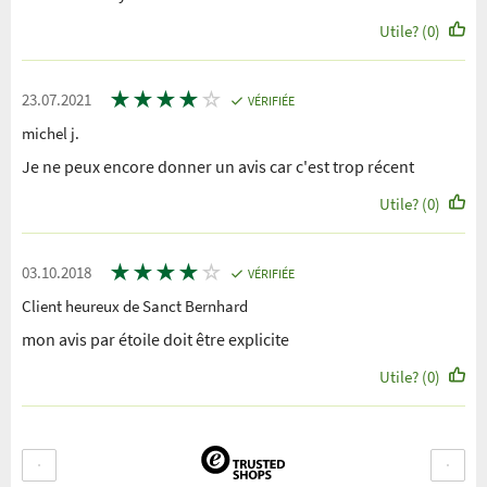
Utile? (0)
★
★
★
★
☆
23.07.2021
VÉRIFIÉE
michel j.
Je ne peux encore donner un avis car c'est trop récent
Utile? (0)
★
★
★
★
☆
03.10.2018
VÉRIFIÉE
Client heureux de Sanct Bernhard
mon avis par étoile doit être explicite
Utile? (0)