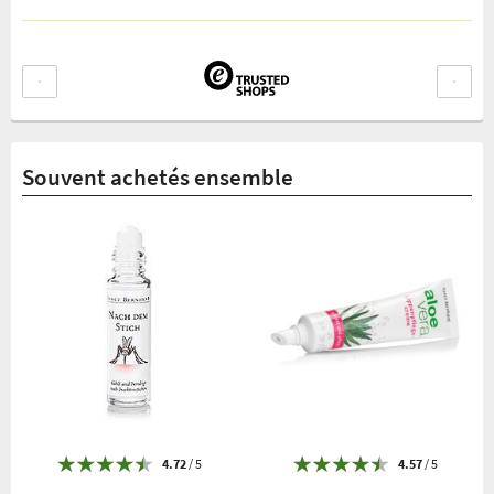
Souvent achetés ensemble
4.72
/ 5
4.57
/ 5