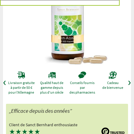
r
Livraison gratuite
Qualité haut de
Conseils fournis
Cadeau
à partir de 50 €
gamme depuis
par
de bienvenue
pour l'Allemagne
plus d'un siècle
des pharmaciens
„Efficace depuis des années”
Client de Sanct Bernhard enthousiaste
★
★
★
★
★