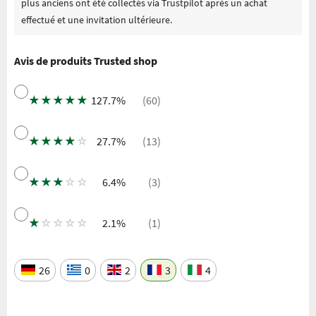
plus anciens ont été collectés via Trustpilot après un achat
effectué et une invitation ultérieure.
Avis de produits Trusted shop
★
★
★
★
★
127.7%
(60)
★
★
★
★
☆
27.7%
(13)
★
★
★
☆
☆
6.4%
(3)
★
☆
☆
☆
☆
2.1%
(1)
26
0
2
3
4