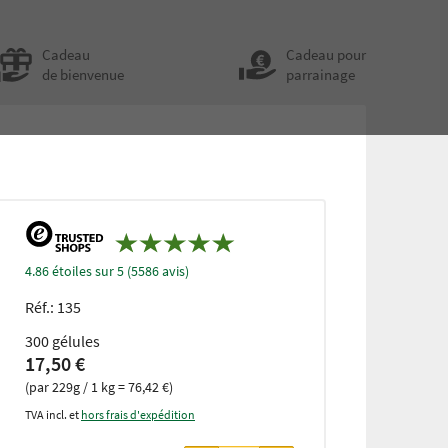
Cadeau
Cadeau pour
de bienvenue
parrainage
4.86 étoiles sur 5 (5586 avis)
Réf.:
135
300 gélules
17,50 €
(par 229g / 1 kg = 76,42 €)
TVA incl. et
hors frais d'expédition