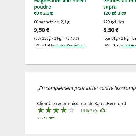
Magnésium-400-direct
Gélules au m
poudre
supra
60 x 2,1 g
120 gélules
60 sachets de 2,1 g
120 gélules
9,50 €
8,50 €
(par 126g / 1 kg = 75,40 €)
(par 91g / 1 kg = 9
TVA incl. et
hors frais d'expédition
TVA incl. et
hors frais
„En complément pour lutter contre les crampes
Clientèle reconnaissante de Sanct Bernhard
★
★
★
★
☆
Utile? (0)
VÉRIFIÉE