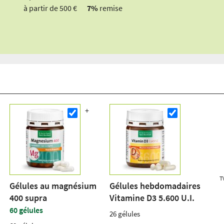
à partir de 500 €
7%
remise
T
Gélules au magnésium
Gélules hebdomadaires
400 supra
Vitamine D3 5.600 U.I.
60 gélules
26 gélules