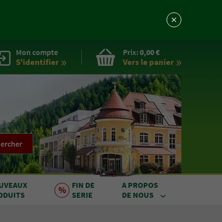
Mon compte
Prix:
0,00 €
S'identifier
Vers le
panier
ercher
UVEAUX
FIN DE
A PROPOS
ODUITS
SERIE
DE NOUS