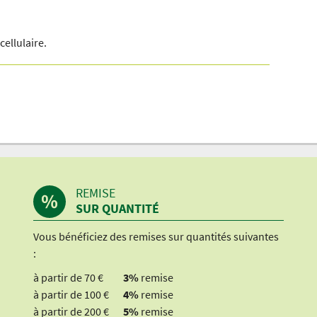
Dieses Video ist im erweiterten Datenschutzmodus
eingebunden. Mit Klick auf den Wiedergabe-
cellulaire.
Button erteilen Sie Ihre Einwilligung darin, dass
Youtube Cookies setzt. Mehr Infos zur Cookie-
Verwendung durch Youtube
finden Sie hier
.
REMISE
SUR QUANTITÉ
Vous bénéficiez des remises sur quantités suivantes
:
à partir de 70 €
3%
remise
à partir de 100 €
4%
remise
à partir de 200 €
5%
remise