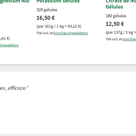
agnésium 400
Potassium Gélules
Citrate de 
Gélules
320 gélules
180 gélules
16,50 €
12,50 €
(par 261g / 1 kg = 63,22 €)
(par 137g / 1 kg =
TVA incl. et
hors frais d'expédition
3,41 €)
TVA incl. et
hors fra
 d'expédition
 , efficace.”