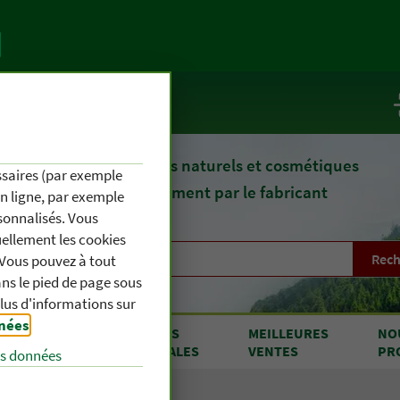
te
Service / Infos
epuis 1903, des remèdes naturels et cosmétiques
essaires (par exemple
fournis directement par le fabricant
en ligne, par exemple
sonnalisés. Vous
uellement les cookies
Rech
. Vous pouvez à tout
s le pied de page sous
plus d'informations sur
nnées
.
RODUITS
OFFRES
MEILLEURES
NO
 A À Z
SPÉCIALES
VENTES
PR
es données