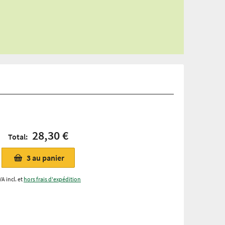
28,30 €
Total:
3
au panier
VA incl. et
hors frais d'expédition