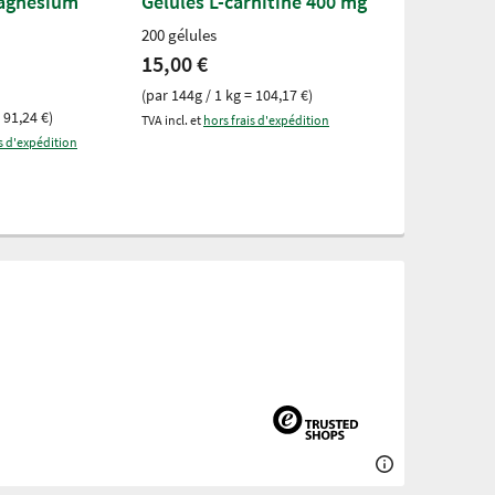
magnésium
Gélules L-carnitine 400 mg
Gélules Com
aminés
200 gélules
200 gélules
15,00 €
16,50 €
(par 144g / 1 kg = 104,17 €)
 91,24 €)
(par 118g / 1 kg
TVA incl. et
hors frais d'expédition
is d'expédition
TVA incl. et
hors fr