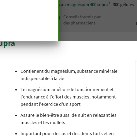
t comprimés
Muscles
Gélules au magnésium 400 supra
300 gélules
 haut de
Conseils fournis par
depuis
des pharmaciens
n siècle
upra
Contienent du magnésium, substance minérale
indispensable à la vie
Le magnésium améliore le fonctionnement et
l'endurance à l'effort des muscles, notamment
pendant l'exercice d'un sport
Assure le bien-être aussi de nuit en relaxant les
muscles et les mollets
Important pour des os et des dents forts et en