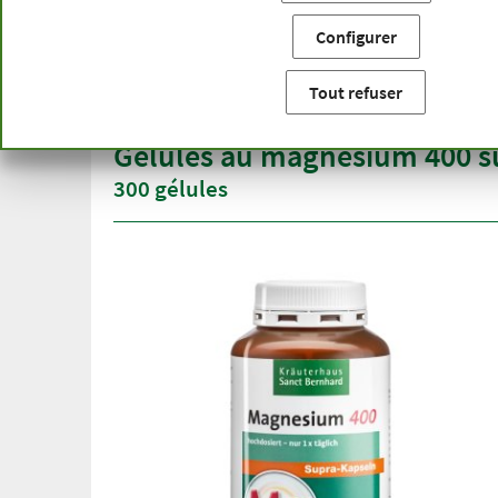
Vous êtes ici:
Accueil
Catégories de produits
Gélules e
Configurer
Livraison gratuite
Qualité
à partir de 50 €
gamme 
Tout refuser
pour l'Allemagne
plus d'u
Gélules au magnésium 400 s
300 gélules