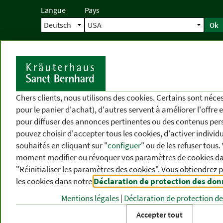
Langue
Pays
Ok
Accueil
Livraison
Commande direc
D
Chers clients, nous utilisons des cookies. Certains sont néc
pour le panier d'achat), d'autres servent à améliorer l'offre 
pour diffuser des annonces pertinentes ou des contenus per
pouvez choisir d'accepter tous les cookies, d'activer individ
souhaités en cliquant sur "
configuer
" ou de les refuser tous
moment modifier ou révoquer vos paramètres de cookies dan
"Réinitialiser les paramètres des cookies". Vous obtiendrez 
les cookies dans notre
Déclaration de protection des do
CATÉGORIES
DIFFÉRENTS
P
DE PRODUITS
THÈMES
DE
Mentions légales
|
Déclaration de protection d
Accepter tout