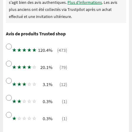
s'agit bien des avis authentiques.
Plus d'informations
. Les avis
plus anciens ont été collectés via Trustpilot après un achat
effectué et une invitation ultérieure.
Avis de produits Trusted shop
★
★
★
★
★
120.4%
(473)
★
★
★
★
☆
20.1%
(79)
★
★
★
☆
☆
3.1%
(12)
★
★
☆
☆
☆
0.3%
(1)
★
☆
☆
☆
☆
0.3%
(1)