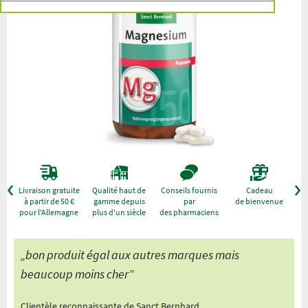
r
Livraison gratuite
Qualité haut de
Conseils fournis
Cadeau
à partir de 50 €
gamme depuis
par
de bienvenue
pour l'Allemagne
plus d'un siècle
des pharmaciens
„bon produit égal aux autres marques mais
beaucoup moins cher”
Clientèle reconnaissante de Sanct Bernhard