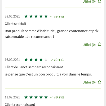
Utile? (0)
★
★
★
★
★
28.06.2021
VÉRIFIÉE
Client satisfait
Bon produit comme d'habitude , grande contenance et prix
raisonnable ! Je recommande !
Utile? (0)
★
★
★
★
☆
16.02.2021
VÉRIFIÉE
Client de Sanct Bernhard reconnaissant
je pense que c'est un bon produit; à voir dans le temps.
Utile? (0)
★
★
★
★
★
11.02.2021
VÉRIFIÉE
Client reconnaissant