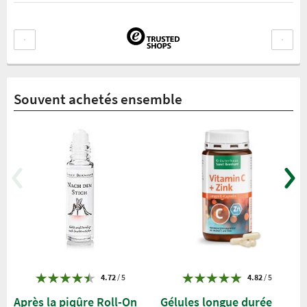
Souvent achetés ensemble
4.72
/ 5
4.82
/ 5
Après la piqûre Roll-On
Gélules longue durée