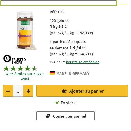
Réf.:
103
120 gélules
15,00 €
(par 82g / 1 kg = 182,93 €)
à partir de 3 paquets
13,50 €
seulement
(par 82g / 1 kg = 164,63 €)
TVA incl. et
hors frais d'expédition
4.36 étoiles sur 5 (279
avis)
Ajouter au panier
En stock
Conseil personnel