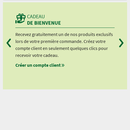
CADEAU
DE BIENVENUE
Recevez gratuitement un de nos produits exclusifs
Vou
lors de votre première commande. Créez votre
suiv
compte client en seulement quelques clics pour
à pa
recevoir votre cadeau.
à pa
Créer un compte client
à pa
à pa