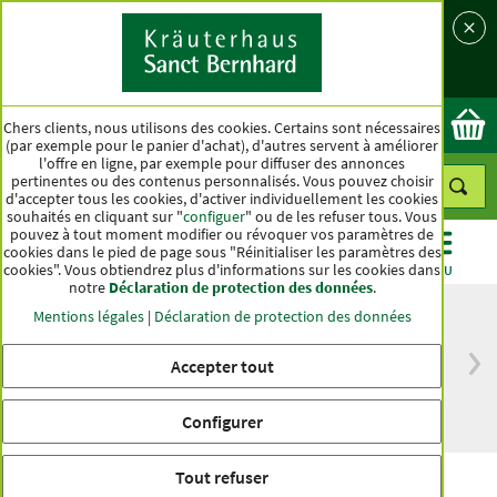
Langue
Pays
Ok
Chers clients, nous utilisons des cookies. Certains sont nécessaires
(par exemple pour le panier d'achat), d'autres servent à améliorer
l'offre en ligne, par exemple pour diffuser des annonces
pertinentes ou des contenus personnalisés. Vous pouvez choisir
d'accepter tous les cookies, d'activer individuellement les cookies
souhaités en cliquant sur "
configuer
" ou de les refuser tous. Vous
pouvez à tout moment modifier ou révoquer vos paramètres de
cookies dans le pied de page sous "Réinitialiser les paramètres des
cookies". Vous obtiendrez plus d'informations sur les cookies dans
CATÉGORIES
OFFRES
BEST-SELLER
MENU
notre
Déclaration de protection des données
.
Mentions légales
|
Déclaration de protection des données
Accepter tout
Livraison gratuite
Qualité haut de
à partir de 50 €
gamme depuis
pour l'Allemagne
plus d'un siècle
Configurer
Tout refuser
Gélules Audifit