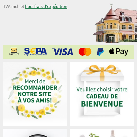
15,00 €
TVA incl. et
hors frais d'expédition
Facture