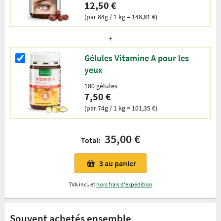
12,50 €
(par 84g / 1 kg = 148,81 €)
Gélules Vitamine A pour les
yeux
180 gélules
7,50 €
(par 74g / 1 kg = 101,35 €)
35,00 €
Total:
3
au panier
TVA incl. et
hors frais d'expédition
Souvent achetés ensemble