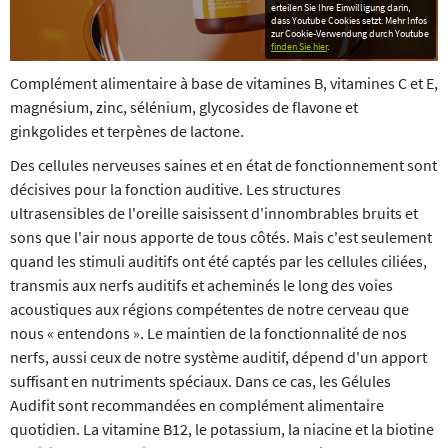
erteilen Sie Ihre Einwilligung darin,
dass Youtube Cookies setzt. Mehr Infos
zur Cookie-Verwendung durch Youtube
finden Sie hier
.
Complément alimentaire à base de vitamines B, vitamines C et E,
magnésium, zinc, sélénium, glycosides de flavone et
ginkgolides et terpènes de lactone.
Des cellules nerveuses saines et en état de fonctionnement sont
décisives pour la fonction auditive. Les structures
ultrasensibles de l'oreille saisissent d'innombrables bruits et
sons que l'air nous apporte de tous côtés. Mais c'est seulement
quand les stimuli auditifs ont été captés par les cellules ciliées,
transmis aux nerfs auditifs et acheminés le long des voies
acoustiques aux régions compétentes de notre cerveau que
nous « entendons ». Le maintien de la fonctionnalité de nos
nerfs, aussi ceux de notre système auditif, dépend d'un apport
suffisant en nutriments spéciaux. Dans ce cas, les Gélules
Audifit sont recommandées en complément alimentaire
quotidien. La vitamine B12, le potassium, la niacine et la biotine