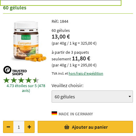
60 gélules
Réf.:
1844
60 gélules
13,00 €
(par 40g / 1 kg = 325,00 €)
à partir de 3 paquets
11,80 €
seulement
(par 40g / 1 kg = 295,00 €)
TVA incl. et
hors frais d'expédition
Veuillez choisir:
4.73 étoiles sur 5 (478
avis)
Ajouter au panier