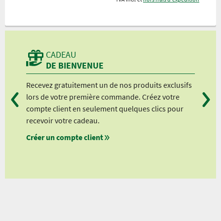
CADEAU
DE BIENVENUE
Recevez gratuitement un de nos produits exclusifs
Vou
lors de votre première commande. Créez votre
suiv
compte client en seulement quelques clics pour
à pa
recevoir votre cadeau.
à pa
Créer un compte client
à pa
à pa