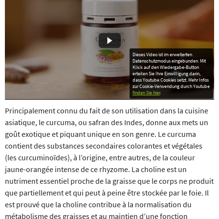
Dieses Video ist im erweiterten
Datenschutzmodus eingebunden. Mit
Klick auf den Wiedergabe-Button
erteilen Sie Ihre Einwilligung darin,
dass Youtube Cookies setzt. Mehr Infos
zur Cookie-Verwendung durch Youtube
finden Sie hier
.
Principalement connu du fait de son utilisation dans la cuisine
asiatique, le curcuma, ou safran des Indes, donne aux mets un
goût exotique et piquant unique en son ‎genre. Le curcuma
contient des substances secondaires colorantes et végétales
(les curcuminoïdes), à l’origine, entre autres, de la couleur
jaune-orangée intense de ce rhyzome. La choline est un
nutriment essentiel proche de la graisse que le corps ne produit
que partiellement et qui peut à peine être stockée par le foie. Il
est prouvé que la choline contribue à la normalisation du
métabolisme des graisses et au maintien d’une fonction