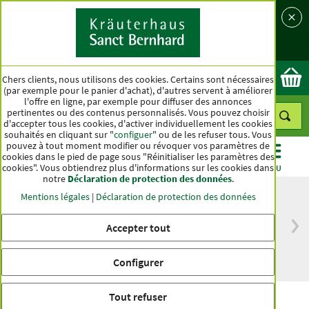
Langue
Pays
Ok
Chers clients, nous utilisons des cookies. Certains sont nécessaires
(par exemple pour le panier d'achat), d'autres servent à améliorer
l'offre en ligne, par exemple pour diffuser des annonces
pertinentes ou des contenus personnalisés. Vous pouvez choisir
d'accepter tous les cookies, d'activer individuellement les cookies
souhaités en cliquant sur "
configuer
" ou de les refuser tous. Vous
pouvez à tout moment modifier ou révoquer vos paramètres de
cookies dans le pied de page sous "Réinitialiser les paramètres des
cookies". Vous obtiendrez plus d'informations sur les cookies dans
CATÉGORIES
OFFRES
BEST-SELLER
MENU
notre
Déclaration de protection des données
.
Mentions légales
|
Déclaration de protection des données
Accepter tout
Livraison gratuite
Qualité haut de
à partir de 50 €
gamme depuis
pour l'Allemagne
plus d'un siècle
Configurer
Tout refuser
Gélules de curcuma