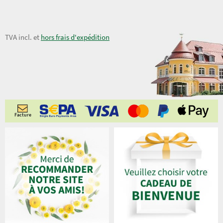
13,00 €
TVA incl. et
hors frais d'expédition
Facture