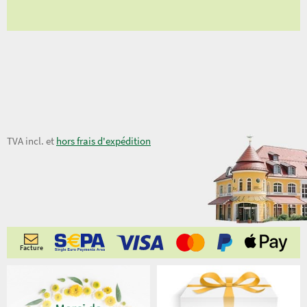
13,50 €
TVA incl. et
hors frais d'expédition
Facture