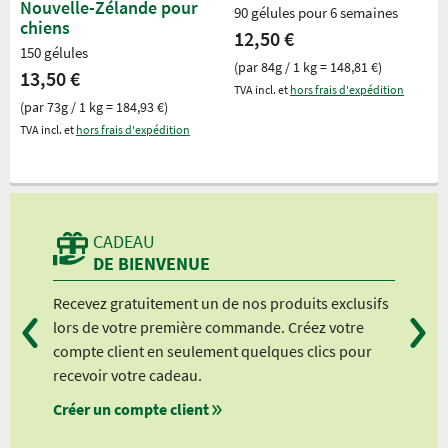
Nouvelle-Zélande pour
90 gélules pour 6 semaines
chiens
12,50 €
150 gélules
(par 84g / 1 kg = 148,81 €)
13,50 €
TVA incl. et
hors frais d'expédition
(par 73g / 1 kg = 184,93 €)
TVA incl. et
hors frais d'expédition
CADEAU
DE BIENVENUE
Recevez gratuitement un de nos produits exclusifs
Vou
lors de votre première commande. Créez votre
suiv
compte client en seulement quelques clics pour
à pa
recevoir votre cadeau.
à pa
Créer un compte client
à pa
à pa