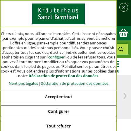
Langue
Pays
Ok
Chers clients, nous utilisons des cookies. Certains sont nécessaires
(par exemple pour le panier d'achat), d'autres servent à améliorer
l'offre en ligne, par exemple pour diffuser des annonces
pertinentes ou des contenus personnalisés. Vous pouvez choisir
d'accepter tous les cookies, d'activer individuellement les cookies
souhaités en cliquant sur "
configuer
" ou de les refuser tous. Vous
pouvez à tout moment modifier ou révoquer vos paramètres de
cookies dans le pied de page sous "Réinitialiser les paramètres des
cookies". Vous obtiendrez plus d'informations sur les cookies dans
CATÉGORIES
OFFRES
BEST-SELLER
MENU
notre
Déclaration de protection des données
.
Mentions légales
|
Déclaration de protection des données
Accepter tout
Livraison gratuite
Qualité haut de
à partir de 50 €
gamme depuis
pour l'Allemagne
plus d'un siècle
Configurer
Tout refuser
Gélules de goji