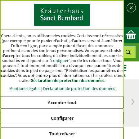
Langue
Pays
Ok
Chers clients, nous utilisons des cookies. Certains sont nécessaires
(par exemple pour le panier d'achat), d'autres servent à améliorer
l'offre en ligne, par exemple pour diffuser des annonces
pertinentes ou des contenus personnalisés. Vous pouvez choisir
d'accepter tous les cookies, d'activer individuellement les cookies
souhaités en cliquant sur "
configuer
" ou de les refuser tous. Vous
pouvez à tout moment modifier ou révoquer vos paramètres de
cookies dans le pied de page sous "Réinitialiser les paramètres des
cookies". Vous obtiendrez plus d'informations sur les cookies dans
CATÉGORIES
OFFRES
BEST-SELLER
MENU
notre
Déclaration de protection des données
.
Mentions légales
|
Déclaration de protection des données
Accepter tout
Livraison gratuite
Qualité haut de
à partir de 50 €
gamme depuis
pour l'Allemagne
plus d'un siècle
Configurer
Tout refuser
Gélules Gelenkfit