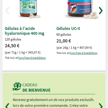
Gélules à l'acide
Gélules UC-II
hyaluronique 400 mg
60 gélules
120 gélules
21,00 €
24,50 €
(par 26g / 1 kg = 807,69 €)
(par 71g / 1 kg = 345,07 €)
TVA incl. et
hors frais d'expédition
TVA incl. et
hors frais d'expédition
CADEAU
DE BIENVENUE
Recevez gratuitement un de nos produits exclusifs
Vou
lors de votre première commande. Créez votre
suiv