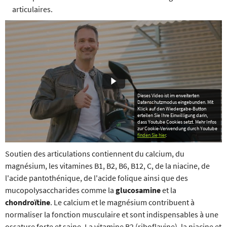
articulaires.
Dieses Video ist im erweiterten
Datenschutzmodus eingebunden. Mit
Klick auf den Wiedergabe-Button
erteilen Sie Ihre Einwilligung darin,
dass Youtube Cookies setzt. Mehr Infos
zur Cookie-Verwendung durch Youtube
finden Sie hier
.
Soutien des articulations contiennent du calcium, du
magnésium, les vitamines B1, B2, B6, B12, C, de la niacine, de
l'acide pantothénique, de l'acide folique ainsi que des
mucopolysaccharides comme la
glucosamine
et la
chondroïtine
. Le calcium et le magnésium contribuent à
normaliser la fonction musculaire et sont indispensables à une
ossature forte et saine. La vitamine B2 (riboflavine), la niacine et