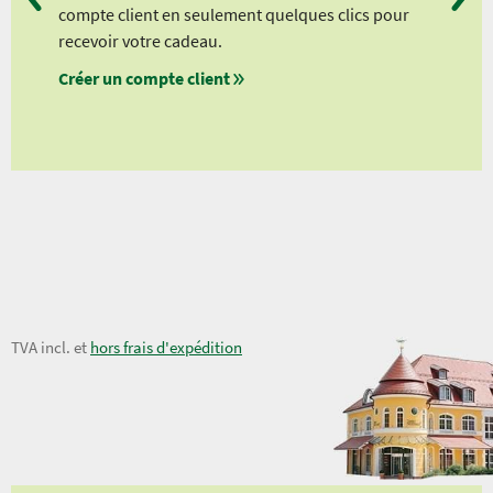
compte client en seulement quelques clics pour
à pa
recevoir votre cadeau.
à pa
Créer un compte client
à pa
à pa
21,50 €
TVA incl. et
hors frais d'expédition