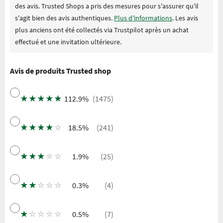
des avis. Trusted Shops a pris des mesures pour s'assurer qu'il
s'agit bien des avis authentiques.
Plus d'informations
. Les avis
plus anciens ont été collectés via Trustpilot après un achat
effectué et une invitation ultérieure.
Avis de produits Trusted shop
★
★
★
★
★
112.9%
(1475)
★
★
★
★
☆
18.5%
(241)
★
★
★
☆
☆
1.9%
(25)
★
★
☆
☆
☆
0.3%
(4)
★
☆
☆
☆
☆
0.5%
(7)