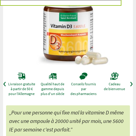
r
Livraison gratuite
Qualité haut de
Conseils fournis
Cadeau
à partir de 50 €
gamme depuis
par
de bienvenue
pour l'Allemagne
plus d'un siècle
des pharmaciens
„Pour une personne qui fixe mal la vitamine D même
avec une ampoule à 20000 unité par mois, une 5600
IE par semaine c'est parfait.”