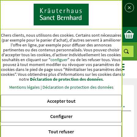
Langue
Pays
Ok
Chers clients, nous utilisons des cookies. Certains sont nécessaires
(par exemple pour le panier d'achat), d'autres servent à améliorer
l'offre en ligne, par exemple pour diffuser des annonces
pertinentes ou des contenus personnalisés. Vous pouvez choisir
d'accepter tous les cookies, d'activer individuellement les cookies
souhaités en cliquant sur "
configuer
" ou de les refuser tous. Vous
pouvez à tout moment modifier ou révoquer vos paramètres de
cookies dans le pied de page sous "Réinitialiser les paramètres des
cookies". Vous obtiendrez plus d'informations sur les cookies dans
CATÉGORIES
OFFRES
BEST-SELLER
MENU
notre
Déclaration de protection des données
.
Mentions légales
|
Déclaration de protection des données
Évaluation du produit Gélules
Accepter tout
hebdomadaires Vitamine D3 5.600 U.I.
Configurer
Tout refuser