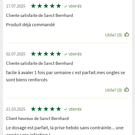
★
★
★
★
★
17.07.2025
VÉRIFIÉE
Cliente satisfaite de Sanct Bernhard
Produit déjà commandé
Utile? (0)
★
★
★
★
★
02.07.2025
VÉRIFIÉE
Cliente satisfaite de Sanct Bernhard
facile à avaler 1 fois par semaine c est parfait.mes ongles se
sont biens renforcés
Utile? (0)
★
★
★
★
★
21.03.2025
VÉRIFIÉE
Client heureux de Sanct Bernhard
Le dosage est parfait, la prise hebdo sans contrainte... une
année sans infection !