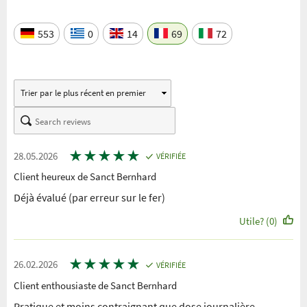
553
0
14
69
72
★
★
★
★
★
28.05.2026
VÉRIFIÉE
Client heureux de Sanct Bernhard
Déjà évalué (par erreur sur le fer)
Utile? (0)
★
★
★
★
★
26.02.2026
VÉRIFIÉE
Client enthousiaste de Sanct Bernhard
Pratique et moins contraignant que dose journalière