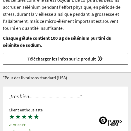
des cellules contre le stress oxydant. Le corps a des besoins
accrus en sélénium pendant l'effort physique, en période de
stress, durant la vieillesse ainsi que pendant la grossesse et
l'allaitement, mais ce micro-élément important est souvent
fourni en quantité insuffisante.
Chaque gélule contient 100 µg de sélénium pur tiré du
sélénite de sodium.
Télécharger les infos sur le produit
*Pour des livraisons standard (USA).
„tres bien............................................”
Client enthousiaste
★
★
★
★
★
VÉRIFIÉE