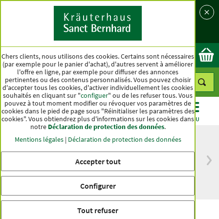
Langue
Pays
Ok
Chers clients, nous utilisons des cookies. Certains sont nécessaires
(par exemple pour le panier d'achat), d'autres servent à améliorer
l'offre en ligne, par exemple pour diffuser des annonces
pertinentes ou des contenus personnalisés. Vous pouvez choisir
d'accepter tous les cookies, d'activer individuellement les cookies
souhaités en cliquant sur "
configuer
" ou de les refuser tous. Vous
pouvez à tout moment modifier ou révoquer vos paramètres de
cookies dans le pied de page sous "Réinitialiser les paramètres des
cookies". Vous obtiendrez plus d'informations sur les cookies dans
CATÉGORIES
OFFRES
BEST-SELLER
MENU
notre
Déclaration de protection des données
.
Mentions légales
|
Déclaration de protection des données
Accepter tout
Livraison gratuite
Qualité haut de
à partir de 50 €
gamme depuis
pour l'Allemagne
plus d'un siècle
Configurer
Tout refuser
Mono Sélénium 100 µg Gélules