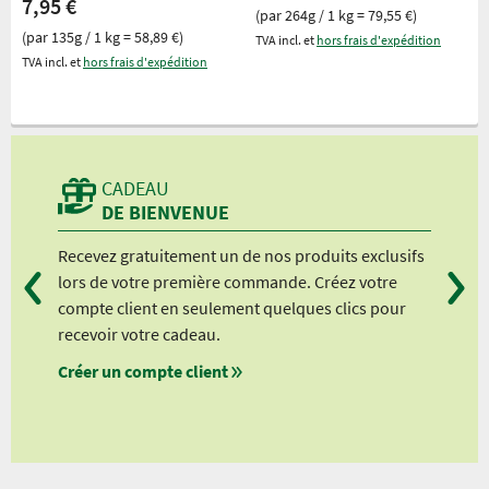
7,95 €
(par 264g / 1 kg = 79,55 €)
(par 135g / 1 kg = 58,89 €)
TVA incl. et
hors frais d'expédition
TVA incl. et
hors frais d'expédition
CADEAU
DE BIENVENUE
Recevez gratuitement un de nos produits exclusifs
Vou
lors de votre première commande. Créez votre
suiv
compte client en seulement quelques clics pour
à pa
recevoir votre cadeau.
à pa
Créer un compte client
à pa
à pa