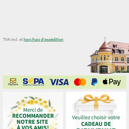
7,20 €
TVA incl. et
hors frais d'expédition
Facture