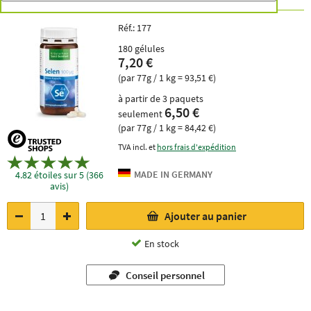
Réf.:
177
180 gélules
7,20 €
(par 77g / 1 kg = 93,51 €)
à partir de 3 paquets
6,50 €
seulement
(par 77g / 1 kg = 84,42 €)
TVA incl. et
hors frais d'expédition
4.82 étoiles sur 5 (366
avis)
Ajouter au panier
En stock
Conseil personnel