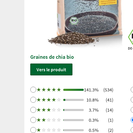
DE
Graines de chia bio
Vers le produit
★
★
★
★
★
141.3%
(534)
★
★
★
★
☆
10.8%
(41)
★
★
★
☆
☆
3.7%
(14)
★
★
☆
☆
☆
0.3%
(1)
★
☆
☆
☆
☆
0.5%
(2)