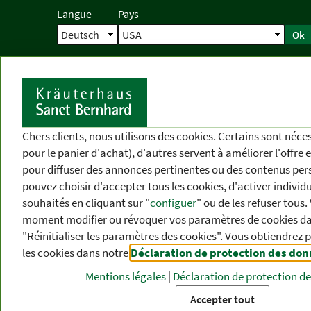
Langue
Pays
Ok
Accueil
Livraison
Commande direc
D
Chers clients, nous utilisons des cookies. Certains sont néc
pour le panier d'achat), d'autres servent à améliorer l'offre 
pour diffuser des annonces pertinentes ou des contenus per
pouvez choisir d'accepter tous les cookies, d'activer individ
souhaités en cliquant sur "
configuer
" ou de les refuser tous
moment modifier ou révoquer vos paramètres de cookies dan
"Réinitialiser les paramètres des cookies". Vous obtiendrez 
les cookies dans notre
Déclaration de protection des do
CATÉGORIES
DIFFÉRENTS
P
DE PRODUITS
THÈMES
DE
Mentions légales
|
Déclaration de protection d
Accepter tout