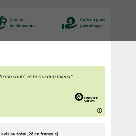
Cadeau
Cadeau pour
de bienvenue
parrainage
toute ma santé va beaucoup mieux”
 avis au total, 28 en français)