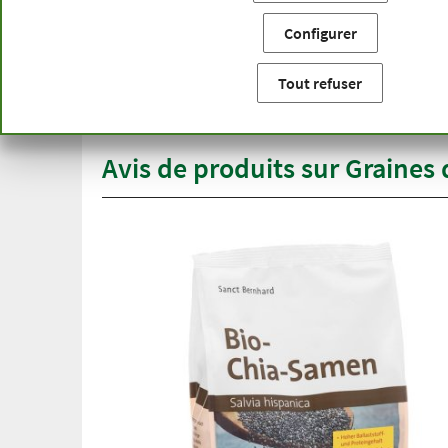
Vous êtes ici:
Accueil
Catégories de produits
Alimentat
Configurer
Livraison gratuite
Qual
à partir de 50 €
gam
Tout refuser
pour l'Allemagne
plus
Avis de produits sur Graines 