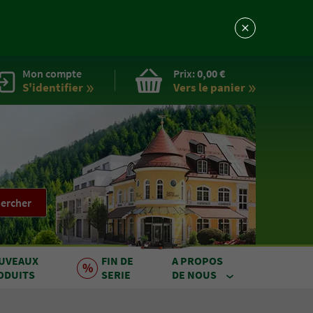
Mon compte
Prix:
0,00 €
S'identifier
Vers le
panier
ercher
UVEAUX
FIN DE
A PROPOS
ODUITS
SERIE
DE NOUS