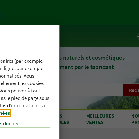
te
Service / Infos
epuis 1903, des remèdes naturels et cosmétiques
essaires (par exemple
fournis directement par le fabricant
en ligne, par exemple
sonnalisés. Vous
uellement les cookies
Rech
. Vous pouvez à tout
s le pied de page sous
plus d'informations sur
nnées
.
RODUITS
OFFRES
MEILLEURES
NO
 A À Z
SPÉCIALES
VENTES
PR
es données