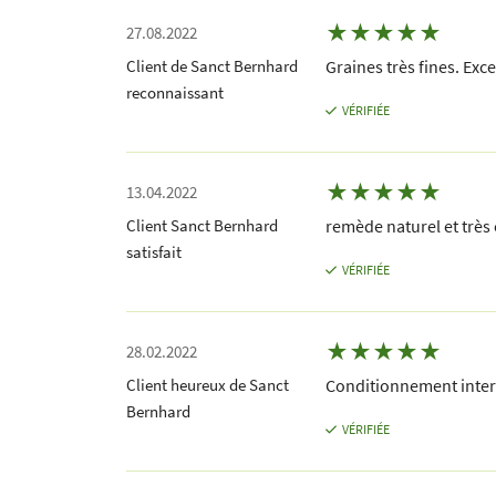
★
★
★
★
★
27.08.2022
Client de Sanct Bernhard
Graines très fines. Exce
reconnaissant
VÉRIFIÉE
★
★
★
★
★
13.04.2022
Client Sanct Bernhard
remède naturel et très 
satisfait
VÉRIFIÉE
★
★
★
★
★
28.02.2022
Client heureux de Sanct
Conditionnement inter
Bernhard
VÉRIFIÉE