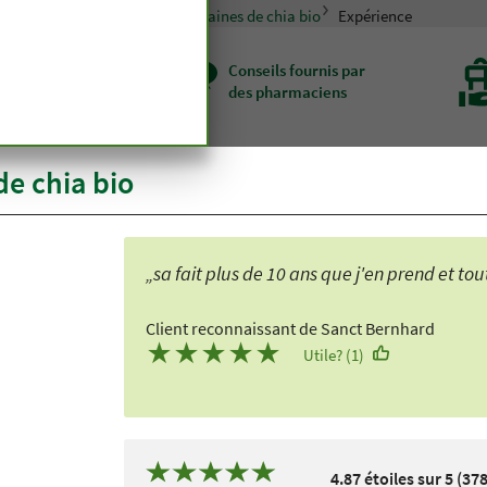
ion saine
Superaliments
Graines de chia bio
Expérience
ité haut de
Conseils fournis par
me depuis
des pharmaciens
 d'un siècle
de chia bio
„sa fait plus de 10 ans que j'en prend et 
Client reconnaissant de Sanct Bernhard
★
★
★
★
★
Utile? (1)
4.87 étoiles sur 5 (378