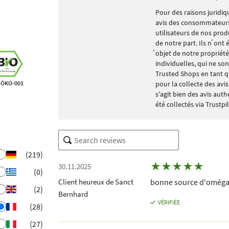
Pour des raisons juridiqu
avis des consommateurs 
utilisateurs de nos prod
de notre part. Ils n ́ont
́objet de notre propriété
individuelles, qui ne so
Trusted Shops en tant q
-ÖKO-001
pour la collecte des avi
s'agit bien des avis aut
été collectés via Trustpi
(219)
★
★
★
★
★
30.11.2025
(0)
Client heureux de Sanct
bonne source d'oméga
(2)
Bernhard
VÉRIFIÉE
(28)
(27)