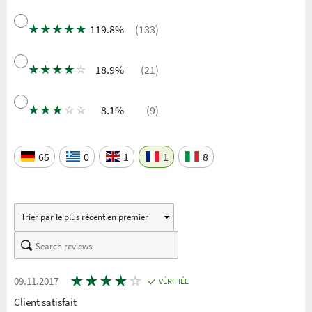
★
★
★
★
★
119.8%
(133)
★
★
★
★
☆
18.9%
(21)
★
★
★
☆
☆
8.1%
(9)
65
0
1
1
8
★
★
★
★
☆
09.11.2017
VÉRIFIÉE
Client satisfait