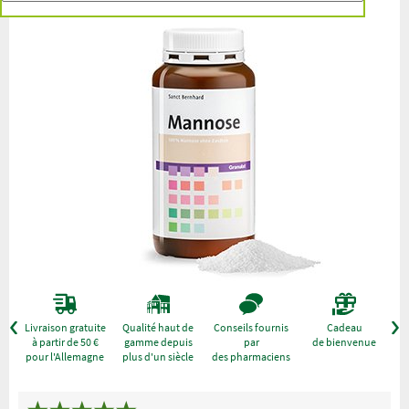
r
Livraison gratuite
Qualité haut de
Conseils fournis
Cadeau
à partir de 50 €
gamme depuis
par
de bienvenue
pour l'Allemagne
plus d'un siècle
des pharmaciens