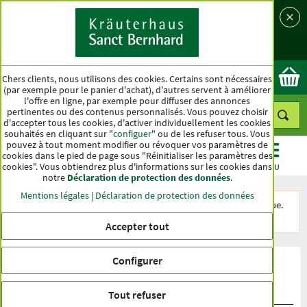
Langue
Pays
Ok
Chers clients, nous utilisons des cookies. Certains sont nécessaires
(par exemple pour le panier d'achat), d'autres servent à améliorer
l'offre en ligne, par exemple pour diffuser des annonces
pertinentes ou des contenus personnalisés. Vous pouvez choisir
d'accepter tous les cookies, d'activer individuellement les cookies
souhaités en cliquant sur "
configuer
" ou de les refuser tous. Vous
pouvez à tout moment modifier ou révoquer vos paramètres de
cookies dans le pied de page sous "Réinitialiser les paramètres des
cookies". Vous obtiendrez plus d'informations sur les cookies dans
CATÉGORIES
OFFRES
BEST-SELLER
MENU
notre
Déclaration de protection des données
.
Mentions légales
|
Déclaration de protection des données
L’article
200 g
n’est plus disponible dans notre boutique.
Nous vous recommandons:
120 comprimés
Accepter tout
Configurer
Évaluation du produit Granulés au
Mannose
Tout refuser