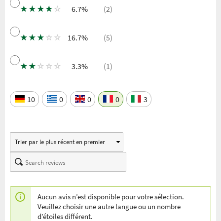
★
★
★
★
☆
6.7%
(2)
★
★
★
☆
☆
16.7%
(5)
★
★
☆
☆
☆
3.3%
(1)
10
0
0
0
3
Aucun avis n’est disponible pour votre sélection.
Veuillez choisir une autre langue ou un nombre
d’étoiles différent.