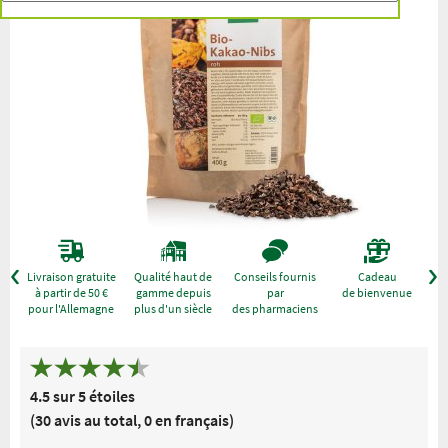
r
Livraison gratuite
Qualité haut de
Conseils fournis
Cadeau
à partir de 50 €
gamme depuis
par
de bienvenue
pour l'Allemagne
plus d'un siècle
des pharmaciens
4.5 sur 5 étoiles
(30 avis au total, 0 en français)