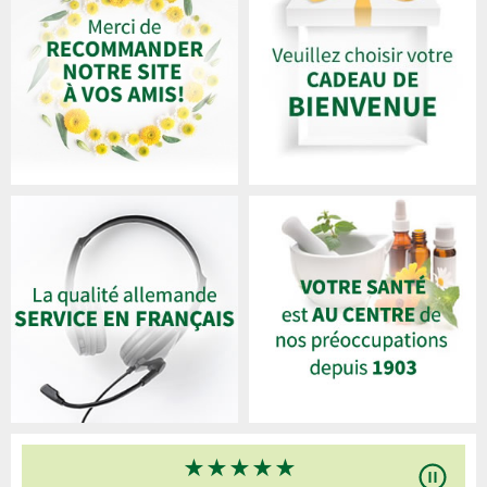
★
★
★
★
★