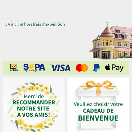
21,00 €
TVA incl. et
hors frais d'expédition
Facture