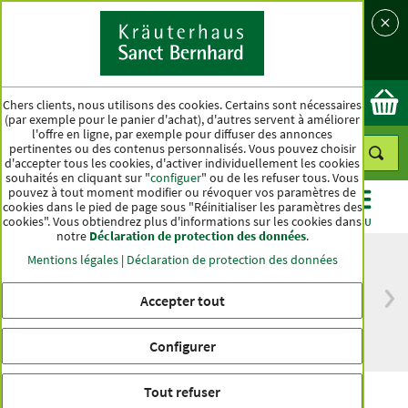
Langue
Pays
Ok
Chers clients, nous utilisons des cookies. Certains sont nécessaires
(par exemple pour le panier d'achat), d'autres servent à améliorer
l'offre en ligne, par exemple pour diffuser des annonces
pertinentes ou des contenus personnalisés. Vous pouvez choisir
d'accepter tous les cookies, d'activer individuellement les cookies
souhaités en cliquant sur "
configuer
" ou de les refuser tous. Vous
pouvez à tout moment modifier ou révoquer vos paramètres de
cookies dans le pied de page sous "Réinitialiser les paramètres des
cookies". Vous obtiendrez plus d'informations sur les cookies dans
CATÉGORIES
OFFRES
BEST-SELLER
MENU
notre
Déclaration de protection des données
.
Mentions légales
|
Déclaration de protection des données
Accepter tout
Livraison gratuite
Qualité haut de
à partir de 50 €
gamme depuis
pour l'Allemagne
plus d'un siècle
Configurer
Tout refuser
Huile d'arbre à thé australien