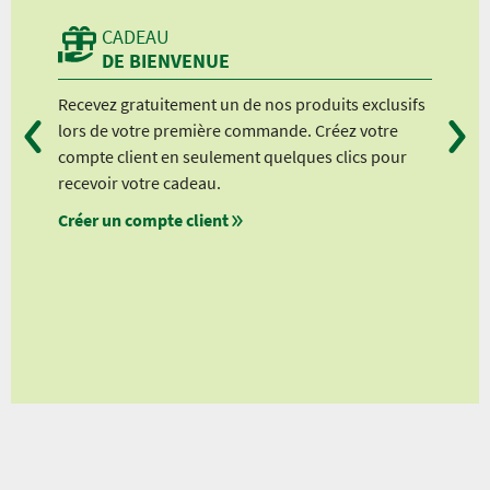
CADEAU
DE BIENVENUE
Recevez gratuitement un de nos produits exclusifs
Vou
pot-
lors de votre première commande. Créez votre
suiv
compte client en seulement quelques clics pour
à pa
n et
recevoir votre cadeau.
à pa
hez
Créer un compte client
à pa
à pa
nts
lients