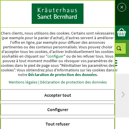
Langue
Pays
Ok
Chers clients, nous utilisons des cookies. Certains sont nécessaires
(par exemple pour le panier d'achat), d'autres servent à améliorer
l'offre en ligne, par exemple pour diffuser des annonces
pertinentes ou des contenus personnalisés. Vous pouvez choisir
d'accepter tous les cookies, d'activer individuellement les cookies
souhaités en cliquant sur "
configuer
" ou de les refuser tous. Vous
pouvez à tout moment modifier ou révoquer vos paramètres de
cookies dans le pied de page sous "Réinitialiser les paramètres des
cookies". Vous obtiendrez plus d'informations sur les cookies dans
CATÉGORIES
OFFRES
BEST-SELLER
MENU
notre
Déclaration de protection des données
.
Mentions légales
|
Déclaration de protection des données
Accepter tout
Livraison gratuite
Qualité haut de
à partir de 50 €
gamme depuis
pour l'Allemagne
plus d'un siècle
Configurer
Tout refuser
Huile de chardon