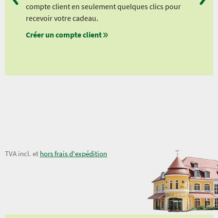
compte client en seulement quelques clics pour
à pa
recevoir votre cadeau.
à pa
Créer un compte client
à pa
à pa
6,50 €
TVA incl. et
hors frais d'expédition