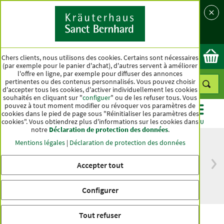
Langue
Pays
Ok
Chers clients, nous utilisons des cookies. Certains sont nécessaires
(par exemple pour le panier d'achat), d'autres servent à améliorer
l'offre en ligne, par exemple pour diffuser des annonces
pertinentes ou des contenus personnalisés. Vous pouvez choisir
d'accepter tous les cookies, d'activer individuellement les cookies
souhaités en cliquant sur "
configuer
" ou de les refuser tous. Vous
pouvez à tout moment modifier ou révoquer vos paramètres de
cookies dans le pied de page sous "Réinitialiser les paramètres des
cookies". Vous obtiendrez plus d'informations sur les cookies dans
CATÉGORIES
OFFRES
BEST-SELLER
MENU
notre
Déclaration de protection des données
.
Mentions légales
|
Déclaration de protection des données
Accepter tout
Livraison gratuite
Qualité haut de
à partir de 50 €
gamme depuis
pour l'Allemagne
plus d'un siècle
Configurer
Tout refuser
Jus vital de canneberges bio