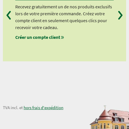
Recevez gratuitement un de nos produits exclusifs
Vou
lors de votre première commande. Créez votre
suiv
compte client en seulement quelques clics pour
à pa
recevoir votre cadeau.
à pa
Créer un compte client
à pa
à pa
16,50 €
TVA incl. et
hors frais d'expédition