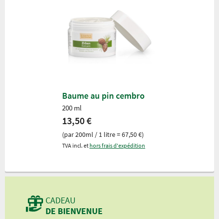
Baume au pin cembro
200 ml
13,50 €
(par 200ml / 1 litre = 67,50 €)
TVA incl. et
hors frais d'expédition
CADEAU
DE BIENVENUE