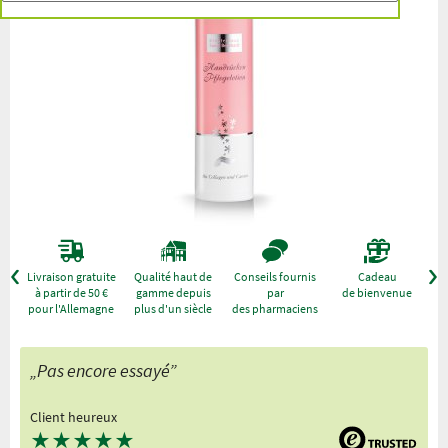
r
Livraison gratuite
Qualité haut de
Conseils fournis
Cadeau
à partir de 50 €
gamme depuis
par
de bienvenue
pour l'Allemagne
plus d'un siècle
des pharmaciens
„Pas encore essayé”
Client heureux
★
★
★
★
★