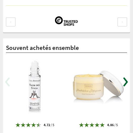
Souvent achetés ensemble
4.72
/ 5
4.86
/ 5