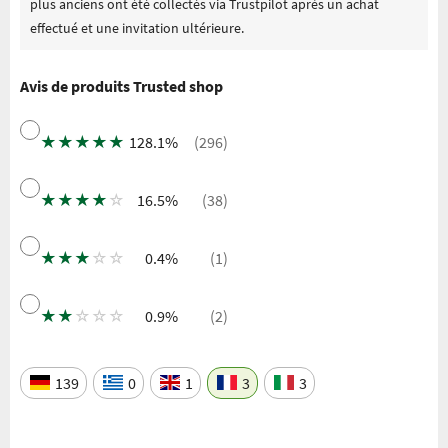
plus anciens ont été collectés via Trustpilot après un achat
effectué et une invitation ultérieure.
Avis de produits Trusted shop
★
★
★
★
★
128.1%
(296)
★
★
★
★
☆
16.5%
(38)
★
★
★
☆
☆
0.4%
(1)
★
★
☆
☆
☆
0.9%
(2)
139
0
1
3
3