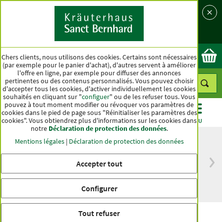
Langue
Pays
Ok
Chers clients, nous utilisons des cookies. Certains sont nécessaires
(par exemple pour le panier d'achat), d'autres servent à améliorer
l'offre en ligne, par exemple pour diffuser des annonces
pertinentes ou des contenus personnalisés. Vous pouvez choisir
d'accepter tous les cookies, d'activer individuellement les cookies
souhaités en cliquant sur "
configuer
" ou de les refuser tous. Vous
pouvez à tout moment modifier ou révoquer vos paramètres de
cookies dans le pied de page sous "Réinitialiser les paramètres des
cookies". Vous obtiendrez plus d'informations sur les cookies dans
CATÉGORIES
OFFRES
BEST-SELLER
MENU
notre
Déclaration de protection des données
.
Mentions légales
|
Déclaration de protection des données
Accepter tout
Livraison gratuite
Qualité haut de
à partir de 50 €
gamme depuis
pour l'Allemagne
plus d'un siècle
Configurer
Tout refuser
Mélange de thé „Paradis“