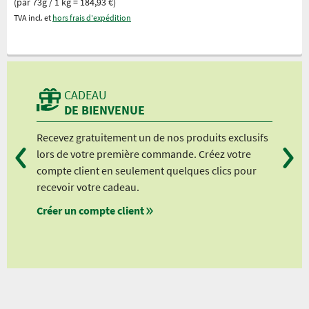
(par 73g / 1 kg = 184,93 €)
TVA incl. et
hors frais d'expédition
CADEAU
DE BIENVENUE
Recevez gratuitement un de nos produits exclusifs
Vou
lors de votre première commande. Créez votre
suiv
compte client en seulement quelques clics pour
à pa
recevoir votre cadeau.
à pa
Créer un compte client
à pa
à pa