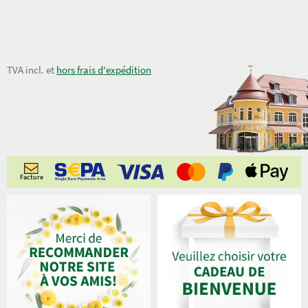
9,90 €
TVA incl. et
hors frais d'expédition
Facture