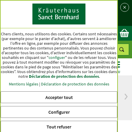
Langue
Pays
Ok
Chers clients, nous utilisons des cookies. Certains sont nécessaires
(par exemple pour le panier d'achat), d'autres servent à améliorer
l'offre en ligne, par exemple pour diffuser des annonces
pertinentes ou des contenus personnalisés. Vous pouvez choisir
d'accepter tous les cookies, d'activer individuellement les cookies
souhaités en cliquant sur "
configuer
" ou de les refuser tous. Vous
pouvez à tout moment modifier ou révoquer vos paramètres de
cookies dans le pied de page sous "Réinitialiser les paramètres des
cookies". Vous obtiendrez plus d'informations sur les cookies dans
CATÉGORIES
OFFRES
BEST-SELLER
MENU
notre
Déclaration de protection des données
.
Mentions légales
|
Déclaration de protection des données
Accepter tout
Livraison gratuite
Qualité haut de
à partir de 50 €
gamme depuis
pour l'Allemagne
plus d'un siècle
Configurer
Tout refuser
« Muskelfit » Boisson en poudre au