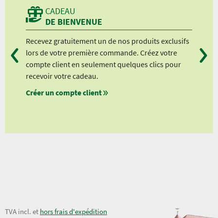
CADEAU
DE BIENVENUE
Recevez gratuitement un de nos produits exclusifs
Vou
lors de votre première commande. Créez votre
suiv
compte client en seulement quelques clics pour
à pa
recevoir votre cadeau.
à pa
Créer un compte client
à pa
à pa
21,00 €
TVA incl. et
hors frais d'expédition