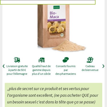
r
Livraison gratuite
Qualité haut de
Conseils fournis
Cadeau
à partir de 50 €
gamme depuis
par
de bienvenue
pour l'Allemagne
plus d'un siècle
des pharmaciens
„plus de secret sur ce produit et ses vertus pour
l'organisme sont excellent, (ne pas acheter QUE pour
un besoin sexuel c'est dans la tête que ça se passe)