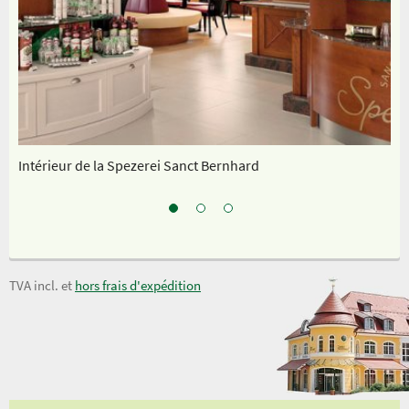
Intérieur de la Spezerei Sanct Bernhard
No
TVA incl. et
hors frais d'expédition