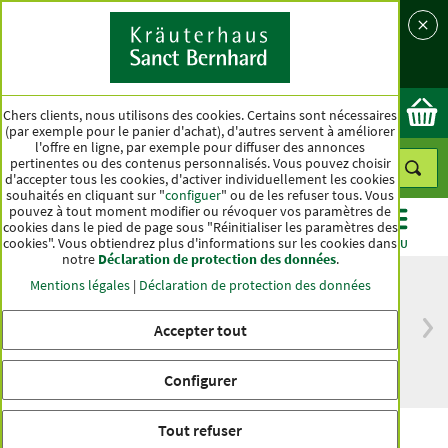
Langue
Pays
Ok
Chers clients, nous utilisons des cookies. Certains sont nécessaires
(par exemple pour le panier d'achat), d'autres servent à améliorer
l'offre en ligne, par exemple pour diffuser des annonces
pertinentes ou des contenus personnalisés. Vous pouvez choisir
d'accepter tous les cookies, d'activer individuellement les cookies
souhaités en cliquant sur "
configuer
" ou de les refuser tous. Vous
pouvez à tout moment modifier ou révoquer vos paramètres de
cookies dans le pied de page sous "Réinitialiser les paramètres des
cookies". Vous obtiendrez plus d'informations sur les cookies dans
CATÉGORIES
OFFRES
BEST-SELLER
MENU
notre
Déclaration de protection des données
.
Mentions légales
|
Déclaration de protection des données
Accepter tout
Livraison gratuite
Qualité haut de
à partir de 50 €
gamme depuis
pour l'Allemagne
plus d'un siècle
Configurer
Tout refuser
Resvératrol Gélules