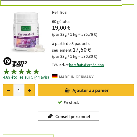
Réf.:
868
60 gélules
19,00 €
(par 33g / 1 kg = 575,76 €)
à partir de 3 paquets
17,50 €
seulement
(par 33g / 1 kg = 530,30 €)
TVA incl. et
hors frais d'expédition
4.89 étoiles sur 5 (44 avis)
Ajouter au panier
En stock
Conseil personnel