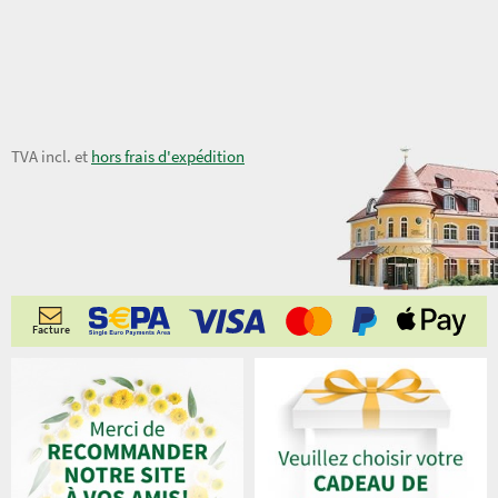
19,00 €
TVA incl. et
hors frais d'expédition
Facture