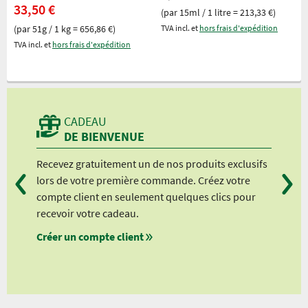
33,50 €
(par 15ml / 1 litre = 213,33 €)
(par 51g / 1 kg = 656,86 €)
TVA incl. et
hors frais d'expédition
TVA incl. et
hors frais d'expédition
CADEAU
DE BIENVENUE
Recevez gratuitement un de nos produits exclusifs
Vou
lors de votre première commande. Créez votre
suiv
compte client en seulement quelques clics pour
à pa
recevoir votre cadeau.
à pa
Créer un compte client
à pa
à pa