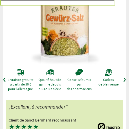
r
Livraison gratuite
Qualité haut de
Conseils fournis
Cadeau
à partir de 50 €
gamme depuis
par
de bienvenue
pour l'Allemagne
plus d'un siècle
des pharmaciens
„Excellent, à recommander”
Client de Sanct Bernhard reconnaissant
★
★
★
★
★