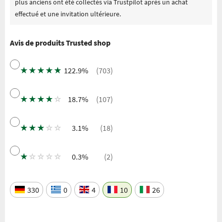
plus anciens ont été collectés via Trustpilot après un achat
effectué et une invitation ultérieure.
Avis de produits Trusted shop
★
★
★
★
★
122.9%
(703)
★
★
★
★
☆
18.7%
(107)
★
★
★
☆
☆
3.1%
(18)
★
☆
☆
☆
☆
0.3%
(2)
330
0
4
10
26