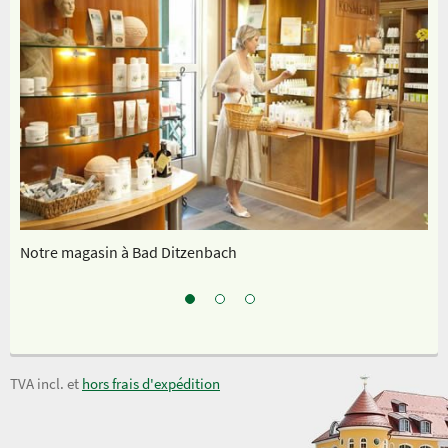
Notre magasin à Bad Ditzenbach
No
TVA incl. et
hors frais d'expédition