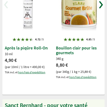
4.72
/ 5
4.85
/ 5
Après la piqûre Roll-On
Bouillon clair pour les
gourmets
10 ml
340 g
4,90 €
8,80 €
(par 10ml / 1 litre = 490,00 €)
(par 340g / 1 kg = 25,88 €)
TVA incl. et
hors frais d'expédition
TVA incl. et
hors frais d'expédition
Sanct Bernhard - pour votre santé